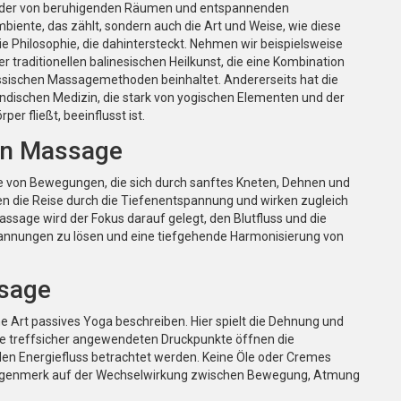
ilder von beruhigenden Räumen und entspannenden
mbiente, das zählt, sondern auch die Art und Weise, wie diese
 Philosophie, die dahintersteckt. Nehmen wir beispielsweise
 der traditionellen balinesischen Heilkunst, die eine Kombination
ssischen Massagemethoden beinhaltet. Andererseits hat die
ländischen Medizin, die stark von yogischen Elementen und der
er fließt, beeinflusst ist.
en Massage
ie von Bewegungen, die sich durch sanftes Kneten, Dehnen und
n die Reise durch die Tiefenentspannung und wirken zugleich
ssage wird der Fokus darauf gelegt, den Blutfluss und die
annungen zu lösen und eine tiefgehende Harmonisierung von
ssage
 Art passives Yoga beschreiben. Hier spielt die Dehnung und
Die treffsicher angewendeten Druckpunkte öffnen die
 den Energiefluss betrachtet werden. Keine Öle oder Cremes
 Augenmerk auf der Wechselwirkung zwischen Bewegung, Atmung