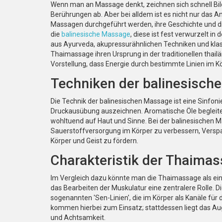
Wenn man an Massage denkt, zeichnen sich schnell B
Berührungen ab. Aber bei alldem ist es nicht nur das A
Massagen durchgeführt werden, ihre Geschichte und die
die
balinesische Massage
, diese ist fest verwurzelt in
aus Ayurveda, akupressurähnlichen Techniken und kla
Thaimassage ihren Ursprung in der traditionellen thai
Vorstellung, dass Energie durch bestimmte Linien im Körp
Techniken der balinesisch
Die Technik der balinesischen Massage ist eine Sinfon
Druckausübung auszeichnen. Aromatische Öle begleite
wohltuend auf Haut und Sinne. Bei der balinesischen Ma
Sauerstoffversorgung im Körper zu verbessern, Versp
Körper und Geist zu fördern.
Charakteristik der Thaima
Im Vergleich dazu könnte man die Thaimassage als eine
das Bearbeiten der Muskulatur eine zentralere Rolle. 
sogenannten 'Sen-Linien', die im Körper als Kanäle für
kommen hierbei zum Einsatz; stattdessen liegt das
und Achtsamkeit.