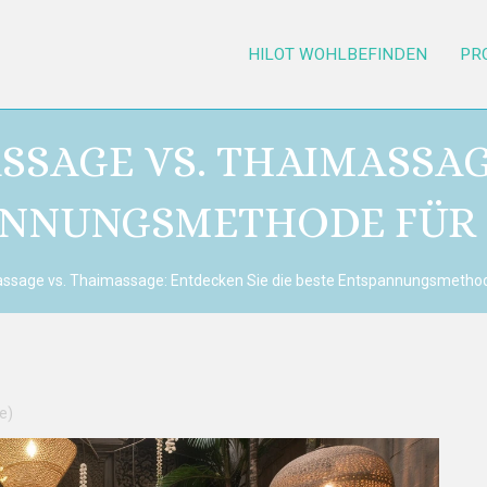
HILOT WOHLBEFINDEN
PR
SSAGE VS. THAIMASSAG
ANNUNGSMETHODE FÜR 
assage vs. Thaimassage: Entdecken Sie die beste Entspannungsmethod
e)