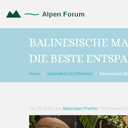
BALINESISCHE MA
DIE BESTE ENTSP
Home
Gesundheit Und Wellness
Balinesische M
Jan, 25 2024
/ von
Maximilian Pfeiffer
/
0 Kommentar(