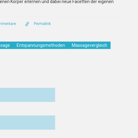
nen Körper erlernen und dabei neue Facetten der eigenen
mmentare
Permalink
ssage
Entspannungsmethoden
Massagevergleich