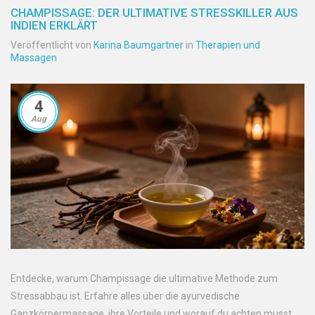
CHAMPISSAGE: DER ULTIMATIVE STRESSKILLER AUS
INDIEN ERKLÄRT
Veröffentlicht von
Karina Baumgartner
in
Therapien und
Massagen
4
Aug
Entdecke, warum Champissage die ultimative Methode zum
Stressabbau ist. Erfahre alles über die ayurvedische
Ganzkörpermassage, ihre Vorteile und worauf du achten musst.