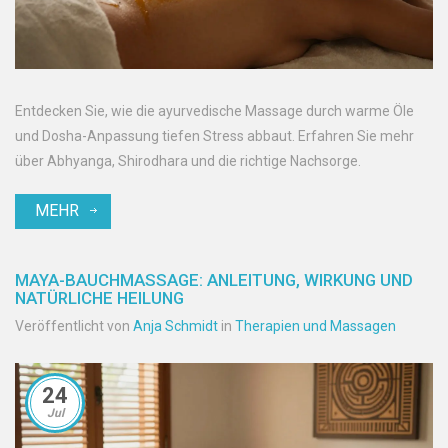
Entdecken Sie, wie die ayurvedische Massage durch warme Öle
und Dosha-Anpassung tiefen Stress abbaut. Erfahren Sie mehr
über Abhyanga, Shirodhara und die richtige Nachsorge.
MEHR
MAYA-BAUCHMASSAGE: ANLEITUNG, WIRKUNG UND
NATÜRLICHE HEILUNG
Veröffentlicht von
Anja Schmidt
in
Therapien und Massagen
24
Jul