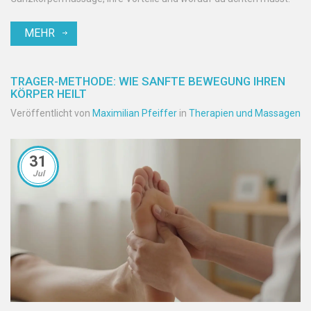
MEHR
TRAGER-METHODE: WIE SANFTE BEWEGUNG IHREN
KÖRPER HEILT
Veröffentlicht von
Maximilian Pfeiffer
in
Therapien und Massagen
31
Jul