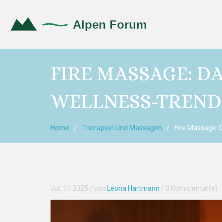
FIRE MASSAGE: DA
ELLNESS-TREND 
Home
Therapien Und Massagen
Fire Massage: 
Jul, 11 2025
/ von
Leona Hartmann
/
0 Kommentar(e)