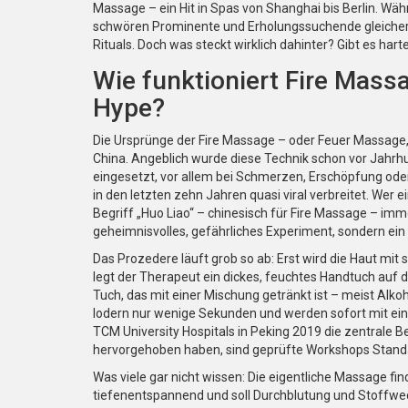
Massage – ein Hit in Spas von Shanghai bis Berlin. Währ
schwören Prominente und Erholungssuchende gleicher
Rituals. Doch was steckt wirklich dahinter? Gibt es hart
Wie funktioniert Fire Mas
Hype?
Die Ursprünge der Fire Massage – oder Feuer Massage, 
China. Angeblich wurde diese Technik schon vor Jahrhun
eingesetzt, vor allem bei Schmerzen, Erschöpfung od
in den letzten zehn Jahren quasi viral verbreitet. Wer
Begriff „Huo Liao“ – chinesisch für Fire Massage – imme
geheimnisvolles, gefährliches Experiment, sondern ein
Das Prozedere läuft grob so ab: Erst wird die Haut mit
legt der Therapeut ein dickes, feuchtes Handtuch auf
Tuch, das mit einer Mischung getränkt ist – meist Alko
lodern nur wenige Sekunden und werden sofort mit ein
TCM University Hospitals in Peking 2019 die zentrale
hervorgehoben haben, sind geprüfte Workshops Standa
Was viele gar nicht wissen: Die eigentliche Massage fi
tiefenentspannend und soll Durchblutung und Stoffwec