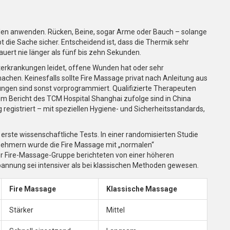
tellen anwenden. Rücken, Beine, sogar Arme oder Bauch – solange
t die Sache sicher. Entscheidend ist, dass die Thermik sehr
dauert nie länger als fünf bis zehn Sekunden.
terkrankungen leidet, offene Wunden hat oder sehr
machen. Keinesfalls sollte Fire Massage privat nach Anleitung aus
ngen sind sonst vorprogrammiert. Qualifizierte Therapeuten
em Bericht des TCM Hospital Shanghai zufolge sind in China
registriert – mit speziellen Hygiene- und Sicherheitsstandards,
 erste wissenschaftliche Tests. In einer randomisierten Studie
lnehmern wurde die Fire Massage mit „normalen“
r Fire-Massage-Gruppe berichteten von einer höheren
pannung sei intensiver als bei klassischen Methoden gewesen.
Fire Massage
Klassische Massage
Stärker
Mittel