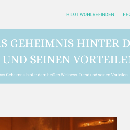
HILOT WOHLBEFINDEN
PR
S GEHEIMNIS HINTER DE
UND SEINEN VORTEILEN
Das Geheimnis hinter dem heißen Wellness-Trend und seinen Vorteilen