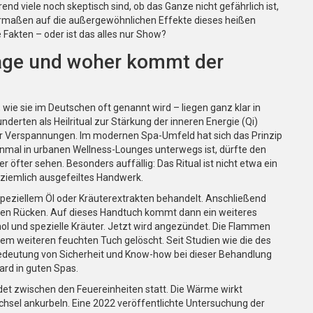
end viele noch skeptisch sind, ob das Ganze nicht gefährlich ist,
maßen auf die außergewöhnlichen Effekte dieses heißen
e Fakten – oder ist das alles nur Show?
sage und woher kommt der
wie sie im Deutschen oft genannt wird – liegen ganz klar in
derten als Heilritual zur Stärkung der inneren Energie (Qi)
er Verspannungen. Im modernen Spa-Umfeld hat sich das Prinzip
 einmal in urbanen Wellness-Lounges unterwegs ist, dürfte den
r öfter sehen. Besonders auffällig: Das Ritual ist nicht etwa ein
 ziemlich ausgefeiltes Handwerk.
 speziellem Öl oder Kräuterextrakten behandelt. Anschließend
 den Rücken. Auf dieses Handtuch kommt dann ein weiteres
hol und spezielle Kräuter. Jetzt wird angezündet. Die Flammen
em weiteren feuchten Tuch gelöscht. Seit Studien wie die des
 Bedeutung von Sicherheit und Know-how bei dieser Behandlung
rd in guten Spas.
ndet zwischen den Feuereinheiten statt. Die Wärme wirkt
hsel ankurbeln. Eine 2022 veröffentlichte Untersuchung der