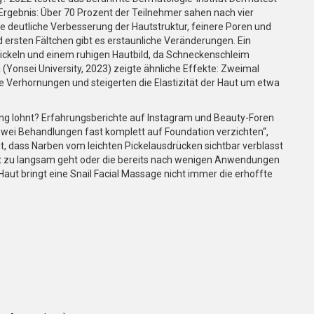
Ergebnis: Über 70 Prozent der Teilnehmer sahen nach vier
deutliche Verbesserung der Hautstruktur, feinere Poren und
 ersten Fältchen gibt es erstaunliche Veränderungen. Ein
ickeln und einem ruhigen Hautbild, da Schneckenschleim
a (Yonsei University, 2023) zeigte ähnliche Effekte: Zweimal
te Verhornungen und steigerten die Elastizität der Haut um etwa
ung lohnt? Erfahrungsberichte auf Instagram und Beauty-Foren
zwei Behandlungen fast komplett auf Foundation verzichten“,
nt, dass Narben vom leichten Pickelausdrücken sichtbar verblasst
kt zu langsam geht oder die bereits nach wenigen Anwendungen
aut bringt eine Snail Facial Massage nicht immer die erhoffte