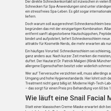
Der direkte Schneckenkontakt ist inzwischen in vielen 
Schnecken für Spa-Anwendungen sind unter ständiger A
ein stressfreies Spa-Leben. Es gibt sogar internationa
liefern.
Doch warum soll ausgerechnet Schneckenschleim besse
begründen das mit der einzigartigen Kombination: Alla
entfernt sanft abgestorbene Hautschüppchen, Peptide 
bindet und aufpolstert, liefert Schneckenschleim neue
attraktiv für Kosmetik-Nerds, die mehr erwarten als nur
Ein häufiges Vorurteil: Schneckenschleim sei schleimig
ganz anders aus: Nach kurzer Zeit merken die meisten,
duftet. Der Hautarzt Dr. Patrick Malgieri (Klinik Münch
allergene Eigenschaften besitzt oder widerlich schmeckt.
Wer auf Tierversuche verzichten will, muss allerdings a
Umgang und hohe Hygienestandards. Hier lohnt sich der
Treatment nicht ganz billig ist. Moderne High-Tech-La
– das sorgt für einen Preis pro Behandlung von 60 bis 
Wie läuft eine Snail Facial
Statt einer klassischen Creme-Maske erwartet dich bei