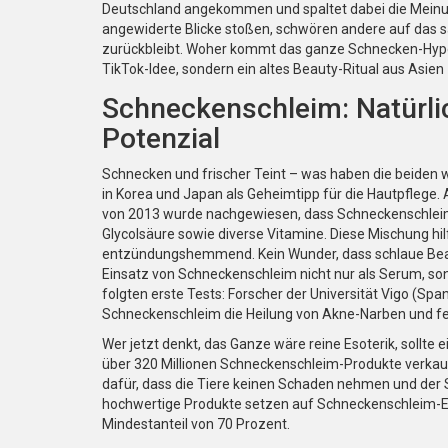
Deutschland angekommen und spaltet dabei die Meinu
angewiderte Blicke stoßen, schwören andere auf das san
zurückbleibt. Woher kommt das ganze Schnecken-Hype ei
TikTok-Idee, sondern ein altes Beauty-Ritual aus Asien –
Schneckenschleim: Natürli
Potenzial
Schnecken und frischer Teint – was haben die beiden 
in Korea und Japan als Geheimtipp für die Hautpflege.
von 2013 wurde nachgewiesen, dass Schneckenschleim vo
Glycolsäure sowie diverse Vitamine. Diese Mischung hil
entzündungshemmend. Kein Wunder, dass schlaue Beau
Einsatz von Schneckenschleim nicht nur als Serum, son
folgten erste Tests: Forscher der Universität Vigo (S
Schneckenschleim die Heilung von Akne-Narben und fe
Wer jetzt denkt, das Ganze wäre reine Esoterik, sollte 
über 320 Millionen Schneckenschleim-Produkte verkau
dafür, dass die Tiere keinen Schaden nehmen und der Sc
hochwertige Produkte setzen auf Schneckenschleim-Extra
Mindestanteil von 70 Prozent.