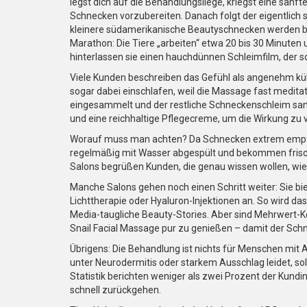
legst dich auf die Behandlungsliege, kriegst eine sanfte
Schnecken vorzubereiten. Danach folgt der eigentlich
kleinere südamerikanische Beautyschnecken werden be
Marathon: Die Tiere „arbeiten“ etwa 20 bis 30 Minuten
hinterlassen sie einen hauchdünnen Schleimfilm, der 
Viele Kunden beschreiben das Gefühl als angenehm kühl
sogar dabei einschlafen, weil die Massage fast medit
eingesammelt und der restliche Schneckenschleim san
und eine reichhaltige Pflegecreme, um die Wirkung zu 
Worauf muss man achten? Da Schnecken extrem empfi
regelmäßig mit Wasser abgespült und bekommen fris
Salons begrüßen Kunden, die genau wissen wollen, wi
Manche Salons gehen noch einen Schritt weiter: Sie 
Lichttherapie oder Hyaluron-Injektionen an. So wird da
Media-taugliche Beauty-Stories. Aber sind Mehrwert-K
Snail Facial Massage pur zu genießen – damit der Schn
Übrigens: Die Behandlung ist nichts für Menschen mit
unter Neurodermitis oder starkem Ausschlag leidet, s
Statistik berichten weniger als zwei Prozent der Kundi
schnell zurückgehen.