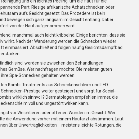
 Reinigung und ein leichtes Peeling, um die Haut für die
 spannende Part: Riesige afrikanische Achatschnecken oder
hutsam aufs Gesicht gesetzt. Das Prozedere ist kein
 und bewegen sich ganz langsam im Gesicht entlang. Dabei
sofort von der Haut aufgenommen wird.
end, manchmal auch leicht kribbelnd. Einige berichten, dass sie
ativ wirkt. Nach der Wanderung werden die Schnecken wieder
ft einmassiert. Abschließend folgen häufig Gesichtsdampfbad
verstärken.
ndlich sind, werden sie zwischen den Behandlungen
ches Gemüse. Wer nachfragen möchte: Die meisten guten
e ihre Spa-Schnecken gehalten werden.
bieten Kombi-Treatments aus Schneckenschleim und LED-
s Schnecken-Prestige weiter gesteigert und sorgt für Social-
ombis wirklich sinnvoll? Dermatologen empfehlen immer, die
eckenschleim voll und ungestört wirken kann.
 Angst vor Weichtieren oder offenen Wunden im Gesicht. Wer
ollte die Anwendung vorher mit einem Hautarzt abstimmen. Laut
nnen über Unverträglichkeiten – meistens leichte Rötungen, die