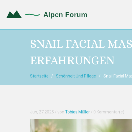
SNAIL FACIAL MA
ERFAHRUNGEN
Startseite
Schönheit Und Pflege
Snail Facial M
Jun, 27 2025
/ von
Tobias Müller
/
0 Kommentar(e)