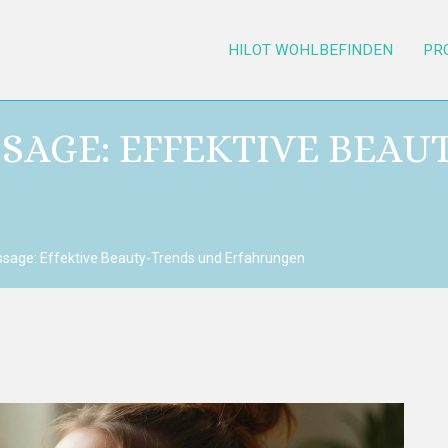
HILOT WOHLBEFINDEN
PR
SSAGE: EFFEKTIVE BEAU
assage: Effektive Beauty-Trends und Erfahrungen