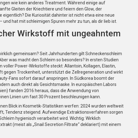
ngen wie kein anderes Treatment. Während einige auf
fte Gleiten der Kriechtiere und feiern den Glow, der
gentlich? Die Kuriosität dahinter ist nicht etwa eine neue
 und hat mit schleimigen Spuren mehr zu tun, als dir lieb ist.
cher Wirkstoff mit ungeahntem
wirklich gemeinsam? Seit Jahrhunderten gilt Schneckenschleim
 Aber was macht den Schleim so besonders? In ersten Studien
ller Power-Wirkstoffe steckt: Allantoin, Kollagen, Elastin,
ft gegen Trockenheit, unterstützt die Zellregeneration und wirkt
ty-Fans sofort darauf anspringen. In Südkorea boomt der
dern auch direkt als Gesichtsmaske. In europäischen Labors
panien) fanden 2016 heraus, dass die Anwendung von
inen Linien um fast 30 Prozent beschleunigen kann.
einen Blick in Kosmetik-Statistiken werfen: 2024 wurden weltweit
ft, Tendenz steigend. Aufwendige Extraktionsverfahren sorgen
hleim hygienisch verarbeitet wird. Wichtig: Wirklich
kt (meist als „Snail Secretion Filtrate“ deklariert) mit einem