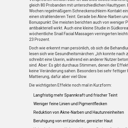
gleich 80 Probanden mit unterschiedlichen Hauttypen. 
Wochen regelmäßigem Schneckenschleim-Kontakt eine 
einen strahlenderen Teint. Gerade bei Akne-Narben und
Bonuspunkt: Die meisten berichten auch von weniger P
antibakteriell wirkt. Auch eine kleine Studie in Südkore
wöchentliche Snail Facial Massagen verringerten leich
23 Prozent.
Doch wie erkennt man persönlich, ob sich die Behandl
lesen sich wie Gesundheitsmärchen: „Ich konnte nach 
schreibt eine Userin, während ein anderer Nutzer beto
sind. Aber: Es gibt durchaus Stimmen, denen der Effe
keine Veränderung sahen. Besonders bei sehr fettiger H
Mattierung, dafür aber viel Glow.
Die wichtigsten Effekte noch mal in Kurzform:
Langfristig mehr Spannkraft und frischer Teint
Weniger feine Linien und Pigmentflecken
Reduktion von Akne-Narben und Hautunreinheiten
Beruhigung von entzündeter, gereizter Haut