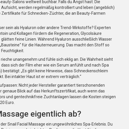
Beauty-Salons weltweit buchbar. Falls du Angst hast: Die
ufsicht, werden regelmäßig kontrolliert und leben (angeblich)
le Zertifikate für Schnecken-Züchter, die an Beauty-Farmen
r sein als Hyaluron oder andere Trend-Wirkstoffe? Experten
ntoin und Kollagen fördern die Regeneration, Glycolsäure
glätten feine Linien. Während Hyaluron ausschließlich Wasser
 „Bausteine“ für die Hauterneuerung. Das macht den Stoff so
 Feuchtigkeit.
, rieche unangenehm und fühle sich eklig an. Die Wahrheit sieht
 dass sich der Film eher wie ein Serum anfühlt und nach Spa
en) bestätigt: „Es gibt keine Hinweise, dass Schneckenschleim
 Bei intakter Haut ist er extrem verträglich.“
ufpassen: Nicht jeder Hersteller garantiert tierschonenden
 genaue Blick auf das Herkunftszertifikat, auch wenn das
bors und gentechnikfreie Zuchtanlagen lassen die Kosten steigen
120 Euro.
 Massage eigentlich ab?
 der Snail Facial Massage ein ungewöhnliches Spa-Erlebnis. Du