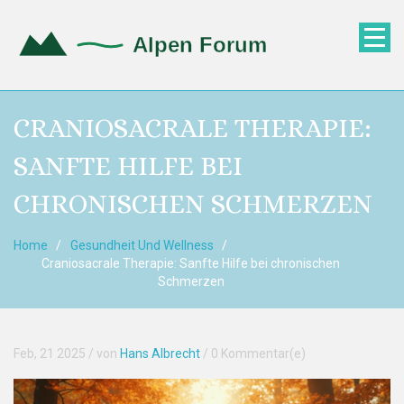
CRANIOSACRALE THERAPIE:
SANFTE HILFE BEI
CHRONISCHEN SCHMERZEN
Home
Gesundheit Und Wellness
Craniosacrale Therapie: Sanfte Hilfe bei chronischen
Schmerzen
Feb, 21 2025
/ von
Hans Albrecht
/
0 Kommentar(e)