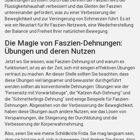
Spannungen zu lösen. Durch das Dehnen der Faszien wird der
Flüssigkeitshaushalt verbessert und das Gleiten der Faszien
untereinander gefördert, was zu einer Verbesserung der
Beweglichkeit und zur Verringerung von Schmerzen führt. Es ist
wie ein Neustart für Ihr Faszien-Netzwerk, eine Wiederherstellung
der Balance und Freiheit Ihrer natürlichen Bewegung.
Die Magie von Faszien-Dehnungen:
Übungen und deren Nutzen
Jetzt wo Sie wissen, was Faszien-Dehnung ist und warum es
funktioniert, ist es an der Zeit, sich mit einigen effektiven Übungen
vertraut zu machen. An dieser Stelle sollten Sie beachten, dass
diese Übungen viel langsamer und bewusster durchgeführt
werden sollten als konventionelle Dehnungen. Übungen wie der
"Fersensitz mit Vorwärtsbeuge", die "Katzen-Kuh-Dehnung" und
die "Schmetterlings-Dehnung" sind einige Beispiele für Faszien-
Dehnungen. Abgesehen von der Verbesserung der Beweglichkeit,
haben diese Übungen auch andere Nutzen, wie das Lösen von
Verspannungen, die Steigerung der Durchblutung und die
Verbesserung der Körperwahrnehmung.
Also, seien Sie wie meine Schildkröte Frida. Sie mag langsam sein,
aber sie hört nie auf, sich zu bewegen. Und denken Sie daran, dass