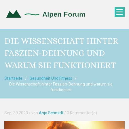
DIE WISSENSCHAFT HINTER
FASZIEN-DEHNUNG UND
WARUM SIE FUNKTIONIERT
Startseite
Gesundheit Und Fitness
Die Wissenschaft hinter Faszien-Dehnung und warum sie
funktioniert
Sep, 30 2023
/ von
Anja Schmidt
/
0 Kommentar(e)