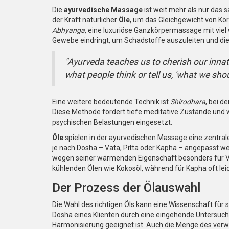
Die
ayurvedische Massage
ist weit mehr als nur das s
der Kraft natürlicher
Öle
, um das Gleichgewicht von Kör
Abhyanga
, eine luxuriöse Ganzkörpermassage mit viel 
Gewebe eindringt, um Schadstoffe auszuleiten und die V
"Ayurveda teaches us to cherish our innat
what people think or tell us, 'what we sho
Eine weitere bedeutende Technik ist
Shirodhara
, bei d
Diese Methode fördert tiefe meditative Zustände und w
psychischen Belastungen eingesetzt.
Öle
spielen in der ayurvedischen Massage eine zentrale 
je nach Dosha – Vata, Pitta oder Kapha – angepasst w
wegen seiner wärmenden Eigenschaft besonders für Vat
kühlenden Ölen wie Kokosöl, während für Kapha oft lei
Der Prozess der Ölauswahl
Die Wahl des richtigen Öls kann eine Wissenschaft für 
Dosha eines Klienten durch eine eingehende Untersuc
Harmonisierung geeignet ist. Auch die Menge des verw