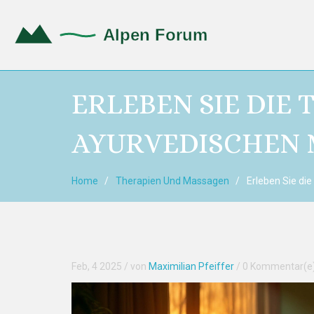
ERLEBEN SIE DIE
AYURVEDISCHEN 
Home
Therapien Und Massagen
Erleben Sie di
Feb, 4 2025
/ von
Maximilian Pfeiffer
/
0 Kommentar(e