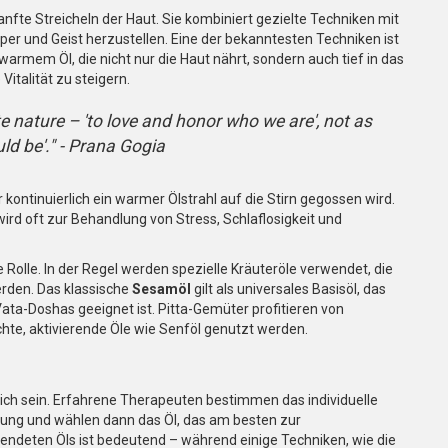
anfte Streicheln der Haut. Sie kombiniert gezielte Techniken mit
per und Geist herzustellen. Eine der bekanntesten Techniken ist
warmem Öl, die nicht nur die Haut nährt, sondern auch tief in das
italität zu steigern.
e nature – 'to love and honor who we are', not as
uld be'." - Prana Gogia
er kontinuierlich ein warmer Ölstrahl auf die Stirn gegossen wird.
ird oft zur Behandlung von Stress, Schlaflosigkeit und
Rolle. In der Regel werden spezielle Kräuteröle verwendet, die
erden. Das klassische
Sesamöl
gilt als universales Basisöl, das
a-Doshas geeignet ist. Pitta-Gemüter profitieren von
chte, aktivierende Öle wie Senföl genutzt werden.
sich sein. Erfahrene Therapeuten bestimmen das individuelle
hung und wählen dann das Öl, das am besten zur
endeten Öls ist bedeutend – während einige Techniken, wie die