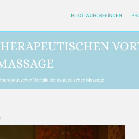
HILOT WOHLBEFINDEN
PR
 THERAPEUTISCHEN VOR
MASSAGE
e therapeutischen Vorteile der ayurvedischen Massage
)