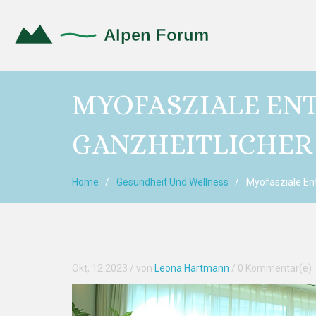
MYOFASZIALE EN
GANZHEITLICHER
Home
Gesundheit Und Wellness
Myofasziale Ent
Okt, 12 2023
/ von
Leona Hartmann
/
0 Kommentar(e)