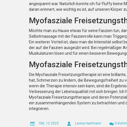
angespannt war. Natürlich konnte ich für Fluffy keine 
daran erinnert, wie wichtig es ist, auf unseren Körper
Myofasziale Freisetzungst
Möchte man zu Hause etwas für seine Faszien tun, dan
Selbstmassage mit der Faszienrolle kann man Triggerp
Ein weiterer Vorteil ist, dass man die Intensität selbs
der auf die Faszien ausgeübt wird. Bei regelmäßige
Muskulaturen lösen und für einen besseren Bewegungs
Myofasziale Freisetzungsthe
Die Myofasziale Freisetzungstherapie ist eine brillante,
hat, Schmerzen zu lindern, die Bewegungsfreiheit zu 
wenn die Therapie intensiv sein kann, sind die Ergebn
Verbesserung der Lebensqualität mit sich bringen. Ich h
Myofasziale Freisetzungstherapie und deren Potenzial 
ein zusammenhängendes System zu betrachten und den
integrieren.
Okt, 12 2023
Leona Hartmann
0 Komm