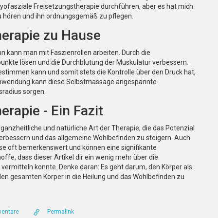
Myofasziale Freisetzungstherapie durchführen, aber es hat mich
 zu hören und ihn ordnungsgemäß zu pflegen.
herapie zu Hause
n kann man mit Faszienrollen arbeiten. Durch die
unkte lösen und die Durchblutung der Muskulatur verbessern.
t bestimmen kann und somit stets die Kontrolle über den Druck hat,
r Anwendung kann diese Selbstmassage angespannte
radius sorgen.
rapie - Ein Fazit
 ganzheitliche und natürliche Art der Therapie, die das Potenzial
verbessern und das allgemeine Wohlbefinden zu steigern. Auch
isse oft bemerkenswert und können eine signifikante
offe, dass dieser Artikel dir ein wenig mehr über die
vermitteln konnte. Denke daran: Es geht darum, den Körper als
 gesamten Körper in die Heilung und das Wohlbefinden zu
entare
Permalink