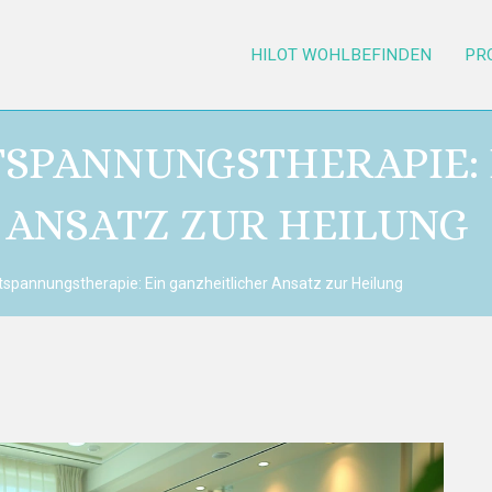
HILOT WOHLBEFINDEN
PR
TSPANNUNGSTHERAPIE: 
 ANSATZ ZUR HEILUNG
spannungstherapie: Ein ganzheitlicher Ansatz zur Heilung