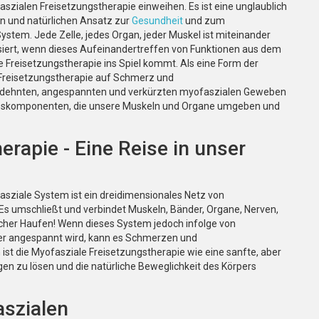
szialen Freisetzungstherapie einweihen. Es ist eine unglaublich
en und natürlichen Ansatz zur
Gesundheit
und zum
System. Jede Zelle, jedes Organ, jeder Muskel ist miteinander
ssiert, wenn dieses Aufeinandertreffen von Funktionen aus dem
e Freisetzungstherapie ins Spiel kommt. Als eine Form der
 Freisetzungstherapie auf Schmerz und
dehnten, angespannten und verkürzten myofaszialen Geweben
webskomponenten, die unsere Muskeln und Organe umgeben und
rapie - Eine Reise in unser
asziale System ist ein dreidimensionales Netz von
s umschließt und verbindet Muskeln, Bänder, Organe, Nerven,
cher Haufen! Wenn dieses System jedoch infolge von
er angespannt wird, kann es Schmerzen und
t die Myofasziale Freisetzungstherapie wie eine sanfte, aber
gen zu lösen und die natürliche Beweglichkeit des Körpers
aszialen