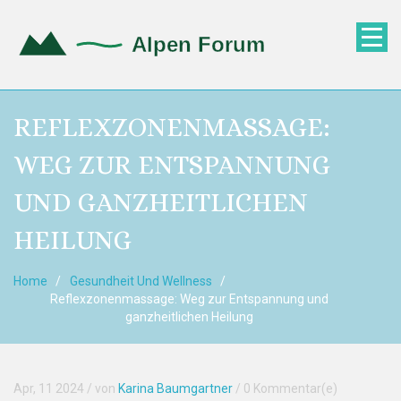
REFLEXZONENMASSAGE:
WEG ZUR ENTSPANNUNG
UND GANZHEITLICHEN
HEILUNG
Home
Gesundheit Und Wellness
Reflexzonenmassage: Weg zur Entspannung und
ganzheitlichen Heilung
Apr, 11 2024
/ von
Karina Baumgartner
/
0 Kommentar(e)