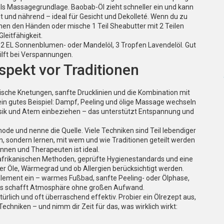
 als Massagegrundlage. Baobab-Öl zieht schneller ein und kann
t und nährend – ideal für Gesicht und Dekolleté. Wenn du zu
hen den Händen oder mische 1 Teil Sheabutter mit 2 Teilen
leitfähigkeit.
2 EL Sonnenblumen- oder Mandelöl, 3 Tropfen Lavendelöl. Gut
lft bei Verspannungen.
spekt vor Traditionen
sche Knetungen, sanfte Drucklinien und die Kombination mit
 gutes Beispiel: Dampf, Peeling und ölige Massage wechseln
Musik und Atem einbeziehen – das unterstützt Entspannung und
hode und nenne die Quelle. Viele Techniken sind Teil lebendiger
n, sondern lernen, mit wem und wie Traditionen geteilt werden
nen und Therapeuten ist ideal.
 afrikanischen Methoden, geprüfte Hygienestandards und eine
er Öle, Wärmegrad und ob Allergien berücksichtigt werden.
Element ein – warmes Fußbad, sanfte Peeling- oder Ölphase,
Das schafft Atmosphäre ohne großen Aufwand.
türlich und oft überraschend effektiv. Probier ein Ölrezept aus,
chniken – und nimm dir Zeit für das, was wirklich wirkt: