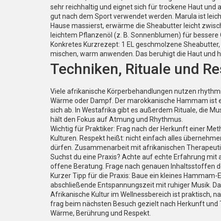
sehr reichhaltig und eignet sich für trockene Haut und
gut nach dem Sport verwendet werden. Marula ist leich
Hause massierst, erwärme die Sheabutter leicht zwisc
leichtem Pflanzenöl (z. B. Sonnenblumen) für bessere G
Konkretes Kurzrezept: 1 EL geschmolzene Sheabutter, 
mischen, warm anwenden. Das beruhigt die Haut und hi
Techniken, Rituale und Re
Viele afrikanische Körperbehandlungen nutzen rhythmi
Wärme oder Dampf. Der marokkanische Hammam ist ein
sich ab. In Westafrika gibt es außerdem Rituale, die 
hält den Fokus auf Atmung und Rhythmus.
Wichtig für Praktiker: Frag nach der Herkunft einer Met
Kulturen. Respekt heißt: nicht einfach alles übernehme
dürfen. Zusammenarbeit mit afrikanischen Therapeutin
Suchst du eine Praxis? Achte auf echte Erfahrung mit
offene Beratung. Frage nach genauen Inhaltsstoffen d
Kurzer Tipp für die Praxis: Baue ein kleines Hammam-
abschließende Entspannungszeit mit ruhiger Musik. 
Afrikanische Kultur im Wellnessbereich ist praktisch, na
frag beim nächsten Besuch gezielt nach Herkunft und Te
Wärme, Berührung und Respekt.