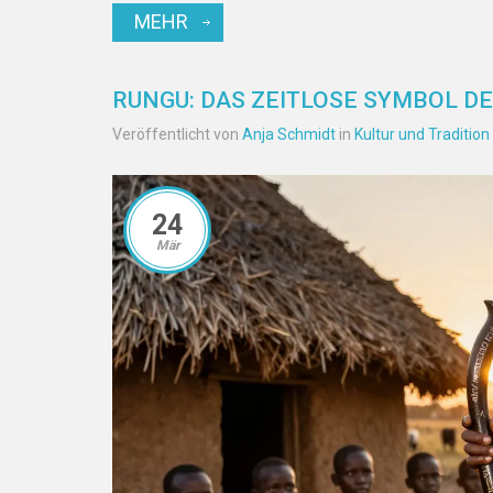
MEHR
RUNGU: DAS ZEITLOSE SYMBOL D
Veröffentlicht von
Anja Schmidt
in
Kultur und Tradition
24
Mär