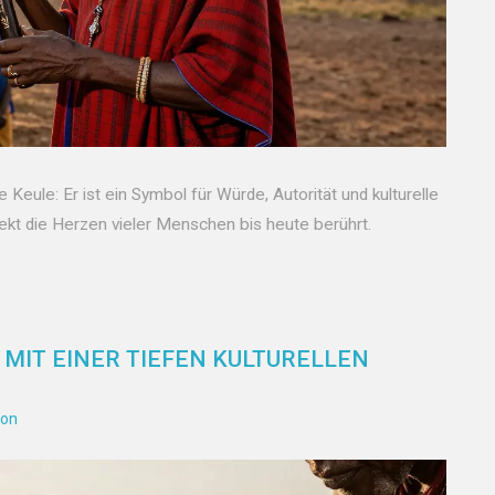
e Keule: Er ist ein Symbol für Würde, Autorität und kulturelle
jekt die Herzen vieler Menschen bis heute berührt.
 MIT EINER TIEFEN KULTURELLEN
ion