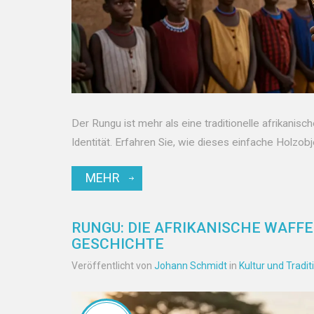
Der Rungu ist mehr als eine traditionelle afrikanisch
Identität. Erfahren Sie, wie dieses einfache Holzob
MEHR
RUNGU: DIE AFRIKANISCHE WAFFE
GESCHICHTE
Veröffentlicht von
Johann Schmidt
in
Kultur und Tradit