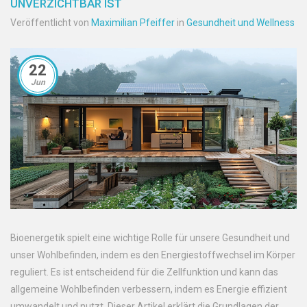
UNVERZICHTBAR IST
Veröffentlicht von
Maximilian Pfeiffer
in
Gesundheit und Wellness
22
Jun
Bioenergetik spielt eine wichtige Rolle für unsere Gesundheit und
unser Wohlbefinden, indem es den Energiestoffwechsel im Körper
reguliert. Es ist entscheidend für die Zellfunktion und kann das
allgemeine Wohlbefinden verbessern, indem es Energie effizient
umwandelt und nutzt. Dieser Artikel erklärt die Grundlagen der