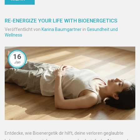
RE-ENERGIZE YOUR LIFE WITH BIOENERGETICS
Veröffentlicht von
Karina Baumgartner
in
Gesundheit und
Wellness
16
Jan
Entdecke, wie Bioenergetik dir hilft, deine verloren geglaubte