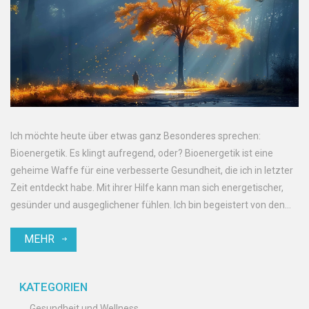
Ich möchte heute über etwas ganz Besonderes sprechen:
Bioenergetik. Es klingt aufregend, oder? Bioenergetik ist eine
geheime Waffe für eine verbesserte Gesundheit, die ich in letzter
Zeit entdeckt habe. Mit ihrer Hilfe kann man sich energetischer,
gesünder und ausgeglichener fühlen. Ich bin begeistert von den
Ergebnissen und freue mich darauf, sie mit euch zu teilen.
MEHR
Schauen Sie also vorbei und entdecken Sie die Wunder der
Bioenergetik!
KATEGORIEN
Gesundheit und Wellness