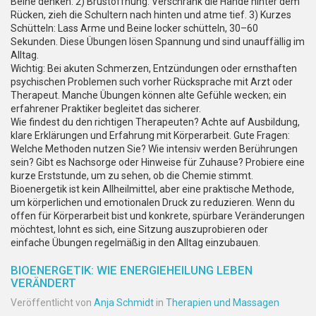
Beine denken. 2) Brustöffnung: Verschränk die Hände hinter dem
Rücken, zieh die Schultern nach hinten und atme tief. 3) Kurzes
Schütteln: Lass Arme und Beine locker schütteln, 30–60
Sekunden. Diese Übungen lösen Spannung und sind unauffällig im
Alltag.
Wichtig: Bei akuten Schmerzen, Entzündungen oder ernsthaften
psychischen Problemen such vorher Rücksprache mit Arzt oder
Therapeut. Manche Übungen können alte Gefühle wecken; ein
erfahrener Praktiker begleitet das sicherer.
Wie findest du den richtigen Therapeuten? Achte auf Ausbildung,
klare Erklärungen und Erfahrung mit Körperarbeit. Gute Fragen:
Welche Methoden nutzen Sie? Wie intensiv werden Berührungen
sein? Gibt es Nachsorge oder Hinweise für Zuhause? Probiere eine
kurze Erststunde, um zu sehen, ob die Chemie stimmt.
Bioenergetik ist kein Allheilmittel, aber eine praktische Methode,
um körperlichen und emotionalen Druck zu reduzieren. Wenn du
offen für Körperarbeit bist und konkrete, spürbare Veränderungen
möchtest, lohnt es sich, eine Sitzung auszuprobieren oder
einfache Übungen regelmäßig in den Alltag einzubauen.
BIOENERGETIK: WIE ENERGIEHEILUNG LEBEN
VERÄNDERT
Veröffentlicht von
Anja Schmidt
in
Therapien und Massagen