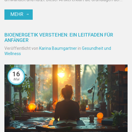
Bioenergetik und gibt praktische Tipps, wie man sie in den Alltag
MEHR
integrieren kann.
BIOENERGETIK VERSTEHEN: EIN LEITFADEN FÜR
ANFÄNGER
Veröffentlicht von
Karina Baumgartner
in
Gesundheit und
Wellness
16
Mai