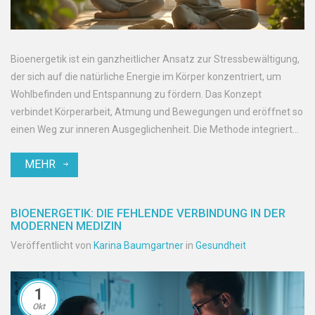
Bioenergetik ist ein ganzheitlicher Ansatz zur Stressbewältigung,
der sich auf die natürliche Energie im Körper konzentriert, um
Wohlbefinden und Entspannung zu fördern. Das Konzept
verbindet Körperarbeit, Atmung und Bewegungen und eröffnet so
einen Weg zur inneren Ausgeglichenheit. Die Methode integriert
vielfältige Techniken, um blockierte Energie wieder freizusetzen
MEHR
und Stresssymptome effektiv zu mindern. Auch im modernen
Lebensstil lässt sie sich einfach integrieren, um den
Herausforderungen des Alltags mit mehr Gelassenheit zu
BIOENERGETIK: DIE FEHLENDE VERBINDUNG IN DER
begegnen.
MODERNEN MEDIZIN
Veröffentlicht von
Karina Baumgartner
in
Gesundheit
1
Okt