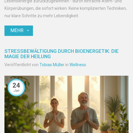
Lebensenergie zurückzugewinnen - durch einfache Atem- und
Körperübungen, die sofort wirken. Keine komplizierten Techniken,
nur klare Schritte zu mehr Lebendigkeit.
MEHR
STRESSBEWÄLTIGUNG DURCH BIOENERGETIK: DIE
MAGIE DER HEILUNG
Veröffentlicht von
Tobias Müller
in
Wellness
24
Jan