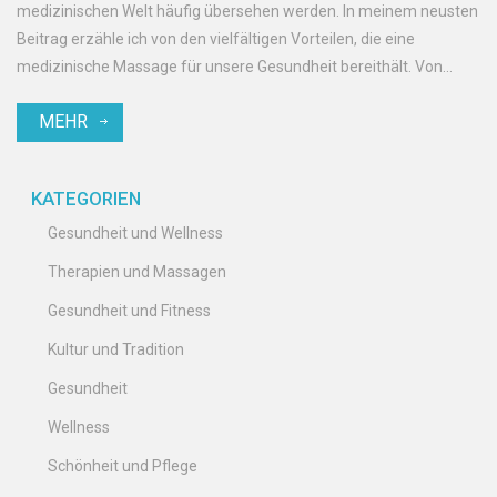
medizinischen Welt häufig übersehen werden. In meinem neusten
Beitrag erzähle ich von den vielfältigen Vorteilen, die eine
medizinische Massage für unsere Gesundheit bereithält. Von
tiefer Muskelentspannung bis hin zur Verbesserung der
MEHR
Blutzirkulation – es ist wirklich erstaunlich, welchen Einfluss solch
eine Behandlung auf unseren Körper haben kann. Ich freue mich
darauf, dieses Geheimnis mit euch zu teilen und mehr über die
KATEGORIEN
Kraft der Heilung durch Berührung zu erfahren!
Gesundheit und Wellness
Therapien und Massagen
Gesundheit und Fitness
Kultur und Tradition
Gesundheit
Wellness
Schönheit und Pflege