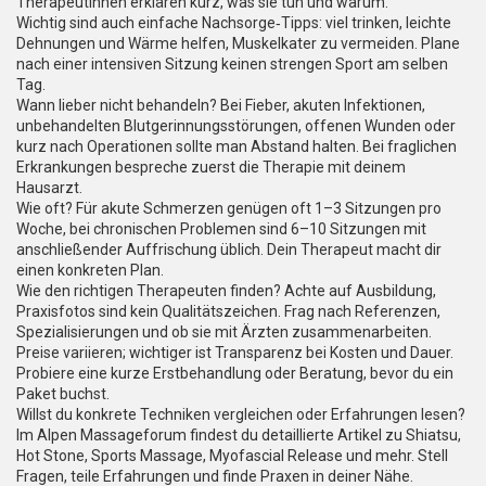
TherapeutInnen erklären kurz, was sie tun und warum.
Wichtig sind auch einfache Nachsorge‑Tipps: viel trinken, leichte
Dehnungen und Wärme helfen, Muskelkater zu vermeiden. Plane
nach einer intensiven Sitzung keinen strengen Sport am selben
Tag.
Wann lieber nicht behandeln? Bei Fieber, akuten Infektionen,
unbehandelten Blutgerinnungsstörungen, offenen Wunden oder
kurz nach Operationen sollte man Abstand halten. Bei fraglichen
Erkrankungen bespreche zuerst die Therapie mit deinem
Hausarzt.
Wie oft? Für akute Schmerzen genügen oft 1–3 Sitzungen pro
Woche, bei chronischen Problemen sind 6–10 Sitzungen mit
anschließender Auffrischung üblich. Dein Therapeut macht dir
einen konkreten Plan.
Wie den richtigen Therapeuten finden? Achte auf Ausbildung,
Praxisfotos sind kein Qualitätszeichen. Frag nach Referenzen,
Spezialisierungen und ob sie mit Ärzten zusammenarbeiten.
Preise variieren; wichtiger ist Transparenz bei Kosten und Dauer.
Probiere eine kurze Erstbehandlung oder Beratung, bevor du ein
Paket buchst.
Willst du konkrete Techniken vergleichen oder Erfahrungen lesen?
Im Alpen Massageforum findest du detaillierte Artikel zu Shiatsu,
Hot Stone, Sports Massage, Myofascial Release und mehr. Stell
Fragen, teile Erfahrungen und finde Praxen in deiner Nähe.