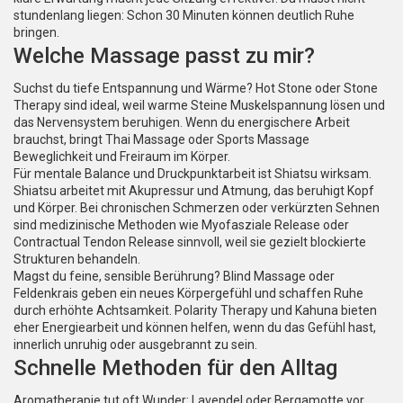
stundenlang liegen: Schon 30 Minuten können deutlich Ruhe
bringen.
Welche Massage passt zu mir?
Suchst du tiefe Entspannung und Wärme? Hot Stone oder Stone
Therapy sind ideal, weil warme Steine Muskelspannung lösen und
das Nervensystem beruhigen. Wenn du energischere Arbeit
brauchst, bringt Thai Massage oder Sports Massage
Beweglichkeit und Freiraum im Körper.
Für mentale Balance und Druckpunktarbeit ist Shiatsu wirksam.
Shiatsu arbeitet mit Akupressur und Atmung, das beruhigt Kopf
und Körper. Bei chronischen Schmerzen oder verkürzten Sehnen
sind medizinische Methoden wie Myofasziale Release oder
Contractual Tendon Release sinnvoll, weil sie gezielt blockierte
Strukturen behandeln.
Magst du feine, sensible Berührung? Blind Massage oder
Feldenkrais geben ein neues Körpergefühl und schaffen Ruhe
durch erhöhte Achtsamkeit. Polarity Therapy und Kahuna bieten
eher Energiearbeit und können helfen, wenn du das Gefühl hast,
innerlich unruhig oder ausgebrannt zu sein.
Schnelle Methoden für den Alltag
Aromatherapie tut oft Wunder: Lavendel oder Bergamotte vor