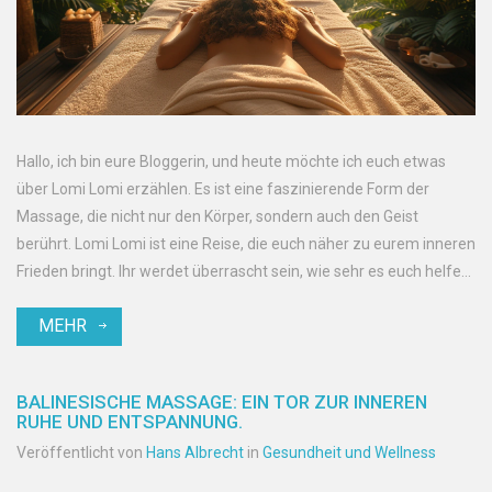
Hallo, ich bin eure Bloggerin, und heute möchte ich euch etwas
über Lomi Lomi erzählen. Es ist eine faszinierende Form der
Massage, die nicht nur den Körper, sondern auch den Geist
berührt. Lomi Lomi ist eine Reise, die euch näher zu eurem inneren
Frieden bringt. Ihr werdet überrascht sein, wie sehr es euch helfen
kann, euch selbst zu finden und Heilung auf einer tiefen
MEHR
emotionalen Ebene zu erfahren. Tretet ein in die Welt der
Entspannung und des Wohlbefindens mit Lomi Lomi.
BALINESISCHE MASSAGE: EIN TOR ZUR INNEREN
RUHE UND ENTSPANNUNG.
Veröffentlicht von
Hans Albrecht
in
Gesundheit und Wellness