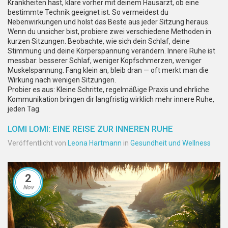
Krankheiten hast, kläre vorher mit deinem Hausarzt, ob eine
bestimmte Technik geeignet ist. So vermeidest du
Nebenwirkungen und holst das Beste aus jeder Sitzung heraus.
Wenn du unsicher bist, probiere zwei verschiedene Methoden in
kurzen Sitzungen. Beobachte, wie sich dein Schlaf, deine
Stimmung und deine Körperspannung verändern. Innere Ruhe ist
messbar: besserer Schlaf, weniger Kopfschmerzen, weniger
Muskelspannung. Fang klein an, bleib dran — oft merkt man die
Wirkung nach wenigen Sitzungen.
Probier es aus: Kleine Schritte, regelmäßige Praxis und ehrliche
Kommunikation bringen dir langfristig wirklich mehr innere Ruhe,
jeden Tag.
LOMI LOMI: EINE REISE ZUR INNEREN RUHE
Veröffentlicht von
Leona Hartmann
in
Gesundheit und Wellness
2
Nov