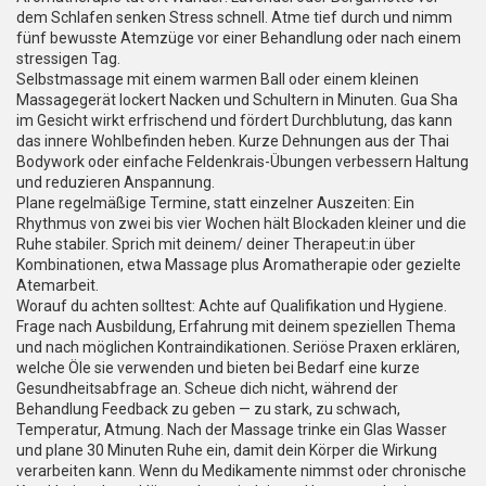
dem Schlafen senken Stress schnell. Atme tief durch und nimm
fünf bewusste Atemzüge vor einer Behandlung oder nach einem
stressigen Tag.
Selbstmassage mit einem warmen Ball oder einem kleinen
Massagegerät lockert Nacken und Schultern in Minuten. Gua Sha
im Gesicht wirkt erfrischend und fördert Durchblutung, das kann
das innere Wohlbefinden heben. Kurze Dehnungen aus der Thai
Bodywork oder einfache Feldenkrais-Übungen verbessern Haltung
und reduzieren Anspannung.
Plane regelmäßige Termine, statt einzelner Auszeiten: Ein
Rhythmus von zwei bis vier Wochen hält Blockaden kleiner und die
Ruhe stabiler. Sprich mit deinem/ deiner Therapeut:in über
Kombinationen, etwa Massage plus Aromatherapie oder gezielte
Atemarbeit.
Worauf du achten solltest: Achte auf Qualifikation und Hygiene.
Frage nach Ausbildung, Erfahrung mit deinem speziellen Thema
und nach möglichen Kontraindikationen. Seriöse Praxen erklären,
welche Öle sie verwenden und bieten bei Bedarf eine kurze
Gesundheitsabfrage an. Scheue dich nicht, während der
Behandlung Feedback zu geben — zu stark, zu schwach,
Temperatur, Atmung. Nach der Massage trinke ein Glas Wasser
und plane 30 Minuten Ruhe ein, damit dein Körper die Wirkung
verarbeiten kann. Wenn du Medikamente nimmst oder chronische