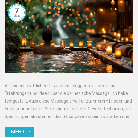
7
Sep
Als leidenschaftlicher Gesundheitsblogger teile ich meine
Erfahrungen und Ideen über die balinesische Massage. Ich habe
festgestellt, dass diese Massage eine Tür zu innerem Frieden und
Entspannung bietet. Sie bedient sich tiefer Gewebetechniken, um
Spannungen abzubauen, das Selbstbewusstsein zu stärken und
Ängste abzubauen. Nehmen Sie sich einen Moment Zeit, um
MEHR
mehr über diese heilsame Praktik zu erfahren - ein Weg, um in