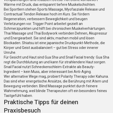
Wärme mit Druck, das entspannt tiefere Muskelschichten.
Bei Sportlern stehen Sports Massage, Myofasziale Release und
Contractual Tendon Release hoch im Kurs. Sie fördern
Regeneration, verbessern Beweglichkeit und beugen
Verletzungen vor. Trigger Point arbeitet gezielt an
Schmerzpunkten und hilft bei chronischen Muskelverhärtungen.
Thai Massage und Thai Bodywork verbinden Dehnen, Akupressur
und Energiearbeit. Sie sind aktiv, machen mobil und lösen
Blockaden. Shiatsu ist eine japanische Druckpunkt-Methode, die
Körper und Geist ausbalanciert – gut bei Stress oder innerer
Unruhe.
Für Gesicht und Haut sind Gua Sha und Snail Facial trendy: Gua Sha
regt die Durchblutung an und kann für strahlendere Haut sorgen.
Snail Facial nutzt Schneckenschleim-Extrakte als Beauty-
Ingredient – kein Muss, aber interessant bei Anti-Aging.
Wer alternative Wege mag, probiert Polarity Therapy oder Kahuna.
Das sind eher energetische Ansätze, die Berührung mit Atem und
Bewegung verbinden. Blind Massage punktet durch feinere
Wahrnehmung, weil blinde Therapeuten oft ein besonders feines
Tastgefühl haben.
Praktische Tipps für deinen
Praxisbesuch