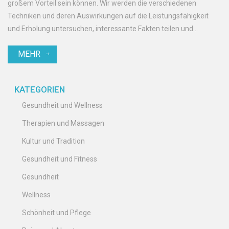
großem Vorteil sein können. Wir werden die verschiedenen
Techniken und deren Auswirkungen auf die Leistungsfähigkeit
und Erholung untersuchen, interessante Fakten teilen und
hilfreiche Tipps geben, wie man Sportmassagen in die eigene
MEHR
Routine integrieren kann. Auch die wissenschaftlichen
Hintergründe kommen nicht zu kurz, damit man versteht, warum
und wie Sportmassagen wirken.
KATEGORIEN
Gesundheit und Wellness
Therapien und Massagen
Kultur und Tradition
Gesundheit und Fitness
Gesundheit
Wellness
Schönheit und Pflege