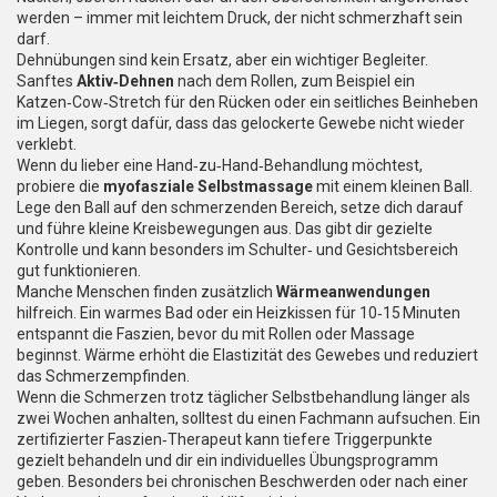
werden – immer mit leichtem Druck, der nicht schmerzhaft sein
darf.
Dehnübungen sind kein Ersatz, aber ein wichtiger Begleiter.
Sanftes
Aktiv‑Dehnen
nach dem Rollen, zum Beispiel ein
Katzen‑Cow‑Stretch für den Rücken oder ein seitliches Beinheben
im Liegen, sorgt dafür, dass das gelockerte Gewebe nicht wieder
verklebt.
Wenn du lieber eine Hand‑zu‑Hand‑Behandlung möchtest,
probiere die
myofasziale Selbstmassage
mit einem kleinen Ball.
Lege den Ball auf den schmerzenden Bereich, setze dich darauf
und führe kleine Kreisbewegungen aus. Das gibt dir gezielte
Kontrolle und kann besonders im Schulter‑ und Gesichtsbereich
gut funktionieren.
Manche Menschen finden zusätzlich
Wärmeanwendungen
hilfreich. Ein warmes Bad oder ein Heizkissen für 10‑15 Minuten
entspannt die Faszien, bevor du mit Rollen oder Massage
beginnst. Wärme erhöht die Elastizität des Gewebes und reduziert
das Schmerzempfinden.
Wenn die Schmerzen trotz täglicher Selbstbehandlung länger als
zwei Wochen anhalten, solltest du einen Fachmann aufsuchen. Ein
zertifizierter Faszien‑Therapeut kann tiefere Triggerpunkte
gezielt behandeln und dir ein individuelles Übungsprogramm
geben. Besonders bei chronischen Beschwerden oder nach einer