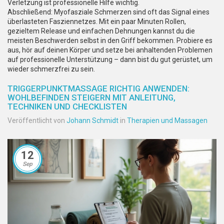
Verletzung ist professionelle Hilfe wichtig.
Abschließend: Myofasziale Schmerzen sind oft das Signal eines
überlasteten Fasziennetzes. Mit ein paar Minuten Rollen,
gezieltem Release und einfachen Dehnungen kannst du die
meisten Beschwerden selbst in den Griff bekommen. Probiere es
aus, hör auf deinen Körper und setze bei anhaltenden Problemen
auf professionelle Unterstützung – dann bist du gut gerüstet, um
wieder schmerzfrei zu sein.
TRIGGERPUNKTMASSAGE RICHTIG ANWENDEN:
WOHLBEFINDEN STEIGERN MIT ANLEITUNG,
TECHNIKEN UND CHECKLISTEN
Veröffentlicht von
Johann Schmidt
in
Therapien und Massagen
12
Sep