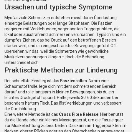
Ursachen und typische Symptome
Myofasziale Schmerzen entstehen meist durch Überlastung,
einseitige Belastungen oder lange Sitzphasen. Die Faszien
reagieren mit Verklebungen, sogenannten Triggerpunkten, die
lokal oder ausstrahlend Schmerzen verursachen. Typisch sind ein
dumpfes Ziehen, das bei Druck auf den betroffenen Bereich
stärker wird, und ein eingeschränktes Bewegungsgefühl. Oft
übersehen wir das, weil die Schmerzen wie gewöhnliche
Muskelverspannungen klingen – doch die Behandlung
unterscheidet sich.
Praktische Methoden zur Linderung
Der schnellste Einstieg ist das
Faszienrollen
. Nimm eine
Schaumstoffrolle, lege dich mit dem schmerzenden Bereich
darauf und rolle langsam in kleinen Bewegungen, bis du ein
leichtes Druckgefühl spürst. Halte jeweils 30‑60 Sekunden bei
besonders hartem Fleck. Das löst Verklebungen und verbessert
die Durchblutung.
Eine weitere Methode ist das
Cross Fibre Release
. Hier benutzt
du die Hände oder ein kleines Massagegerät, um die Faszie quer
zur Muskelrichtung zu bearbeiten. Das kann an Triggerpunkten im
Nacken, oberen Rücken oder an den Oberschenkeln angewendet