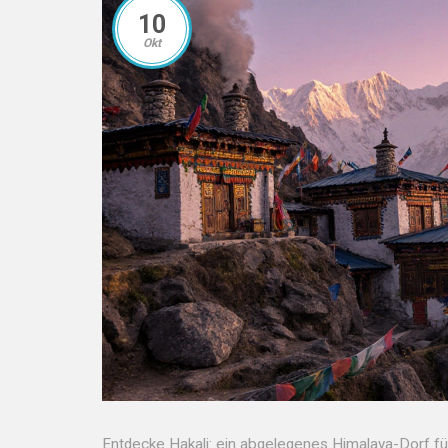
10
Okt
Entdecke Hakali: ein abgelegenes Himalaya-Dorf für