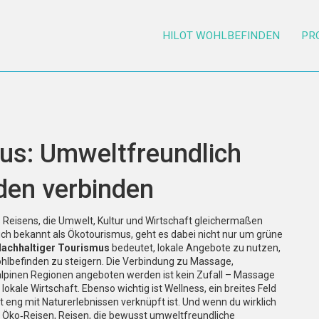
HILOT WOHLBEFINDEN
PR
us: Umweltfreundlich
den verbinden
 Reisens, die Umwelt, Kultur und Wirtschaft gleichermaßen
Auch bekannt als
Ökotourismus
, geht es dabei nicht nur um grüne
achhaltiger Tourismus
bedeutet, lokale Angebote zu nutzen,
hlbefinden zu steigern. Die Verbindung zu
Massage
,
en alpinen Regionen angeboten werden
ist kein Zufall – Massage
lokale Wirtschaft. Ebenso wichtig ist
Wellness
,
ein breites Feld
eng mit Naturerlebnissen verknüpft ist
. Und wenn du wirklich
t
Öko‑Reisen
,
Reisen, die bewusst umweltfreundliche