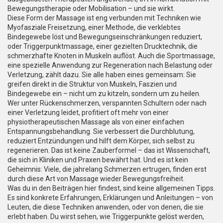
Bewegungstherapie oder Mobilisation – und sie wirkt.
Diese Form der Massage ist eng verbunden mit Techniken wie
Myofasziale Freisetzung
,
einer Methode, die verklebtes
Bindegewebe löst und Bewegungseinschränkungen reduziert
,
oder
Triggerpunktmassage
,
einer gezielten Drucktechnik, die
schmerzhafte Knoten in Muskeln auflöst
. Auch die
Sportmassage
,
eine spezielle Anwendung zur Regeneration nach Belastung oder
Verletzung
, zählt dazu. Sie alle haben eines gemeinsam: Sie
greifen direkt in die Struktur von Muskeln, Faszien und
Bindegewebe ein – nicht um zu kitzeln, sondern um zu heilen.
Wer unter Rückenschmerzen, verspannten Schultern oder nach
einer Verletzung leidet, profitiert oft mehr von einer
physiotherapeutischen Massage als von einer einfachen
Entspannungsbehandlung. Sie verbessert die Durchblutung,
reduziert Entzündungen und hilft dem Körper, sich selbst zu
regenerieren. Das ist keine Zauberformel – das ist Wissenschaft,
die sich in Kliniken und Praxen bewährt hat. Und es ist kein
Geheimnis: Viele, die jahrelang Schmerzen ertrugen, finden erst
durch diese Art von Massage wieder Bewegungsfreiheit.
Was du in den Beiträgen hier findest, sind keine allgemeinen Tipps.
Es sind konkrete Erfahrungen, Erklärungen und Anleitungen – von
Leuten, die diese Techniken anwenden, oder von denen, die sie
erlebt haben. Du wirst sehen, wie Triggerpunkte gelöst werden,