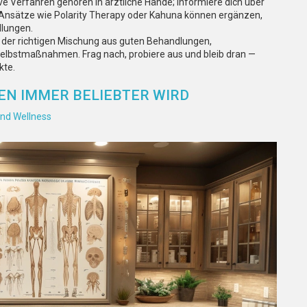
e Verfahren gehören in ärztliche Hände; informiere dich über
ve Ansätze wie Polarity Therapy oder Kahuna können ergänzen,
dlungen.
t der richtigen Mischung aus guten Behandlungen,
stmaßnahmen. Frag nach, probiere aus und bleib dran —
kte.
EN IMMER BELIEBTER WIRD
nd Wellness