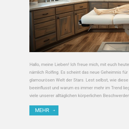
Hallo, meine Lieben! Ich freue mich, mit euch heu
nämlich Rolfing. Es scheint das neue Geheimnis für
glamourösen Welt der Stars. Lest selbst, wie diese
beeinflusst und warum es immer mehr im Trend liegt. 
viele unserer alltäglichen körperlichen Beschwerden
Welt der Körperarbeit!
MEHR