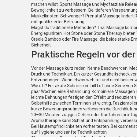
machen willst. Sports Massage und Myofasziale Relea
Beweglichkeit zu verbessern. Bei tieferen Verspannun
Muskelknoten. Schwanger? Prenatal Massage lindert 
mit qualifizierter Betreuung.
Magst du traditionelle Methoden? Thai Massage kombin
Energiepunkten. Hot Stone oder Stone Therapy bieten
Creole Bamboo oder Fire Massage, die beide starke Em
Sicherheit.
Praktische Regeln vor de
Vor der Massage kurz reden: Nenne Beschwerden, Me
Druck und Technik an. Ein kurzer Gesundheitscheck ve
Entzündungen. Wenn etwas weh tut und nicht besser wi
Wie oft? Für akute Schmerzen hilft oft eine Serie von 
paar Wochen eine Behandlung. Kombiniere Massagen mit
leichte Dehnungen festigen den Effekt und reduzieren 
Selbsthilfe zwischen Terminen ist wichtig. Faszienroll
kurze Bewegungsroutinen verbessern die Durchblutun
20–30 Minuten zügiges Gehen oder Radfahren pro Tag
Aromatherapie kann Schlaf und Entspannung verbesser
Bei Hautempfindlichkeiten vorher testen. Bei kosmeti
auf Hygiene und sanfte Technik achten.