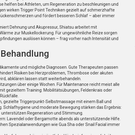
se helfen bei Athleten, um Regeneration zu beschleunigen und
gen wirken Trigger Point Techniken gezielt auf schmerzhafte
Rückenschmerzen und fördert besseren Schlaf – aber immer
iert Dehnung und Akupressur, Shiatsu arbeitet mit
 Wärme zur Muskellockerung. Für ungewöhnliche Reize sorgen
pfindungen auslösen können – frag vorher nach Intensität und
r Behandlung
dikamente und mögliche Diagnosen. Gute Therapeuten passen
rhindert Risiken bei Herzproblemen, Thrombose oder akuten
rd, abklären lassen statt weiterbehandeln.
Sitzungen über einige Wochen. Für Maintenance reicht meist alle
 gezieltem Training: Mobilitätsübungen, Feldenkrais oder
Rückfälle.
en, gezielte Triggerpunkt-Selbstmassage mit einem Ball und
g. Schlafhygiene und moderate Bewegung stärken das Ergebnis:
 unterstützen Regeneration und Stimmung.
n: Lavendel oder Bergamotte abends als unterstützende Hilfe.
schen Spezialanwendungen wie Gua Sha oder Snail Facial immer