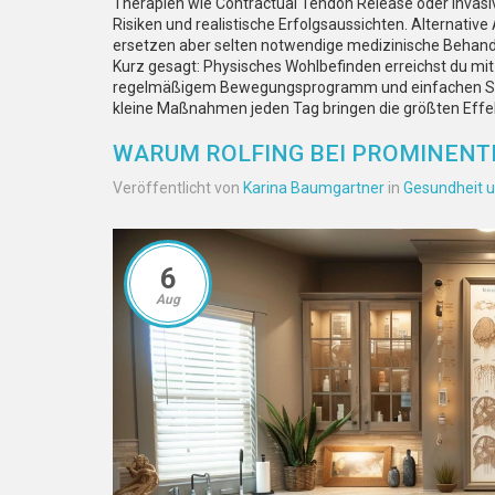
Therapien wie Contractual Tendon Release oder invasiv
Risiken und realistische Erfolgsaussichten. Alternati
ersetzen aber selten notwendige medizinische Behan
Kurz gesagt: Physisches Wohlbefinden erreichst du mi
regelmäßigem Bewegungsprogramm und einfachen Selb
kleine Maßnahmen jeden Tag bringen die größten Effe
WARUM ROLFING BEI PROMINENT
Veröffentlicht von
Karina Baumgartner
in
Gesundheit u
6
Aug