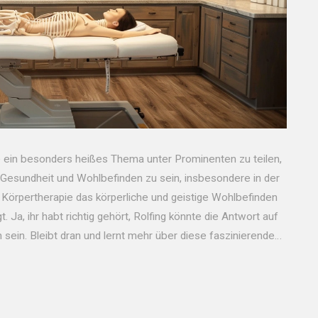
te ein besonders heißes Thema unter Prominenten zu teilen,
 Gesundheit und Wohlbefinden zu sein, insbesondere in der
 Körpertherapie das körperliche und geistige Wohlbefinden
Ja, ihr habt richtig gehört, Rolfing könnte die Antwort auf
 sein. Bleibt dran und lernt mehr über diese faszinierende