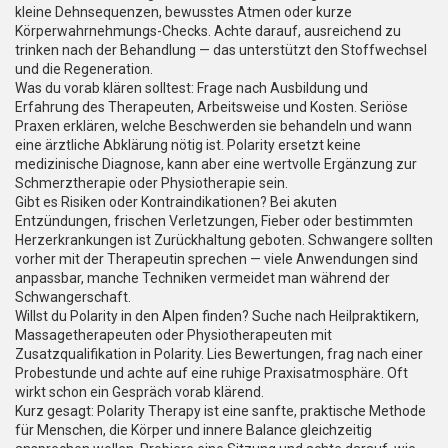
kleine Dehnsequenzen, bewusstes Atmen oder kurze
Körperwahrnehmungs-Checks. Achte darauf, ausreichend zu
trinken nach der Behandlung — das unterstützt den Stoffwechsel
und die Regeneration.
Was du vorab klären solltest: Frage nach Ausbildung und
Erfahrung des Therapeuten, Arbeitsweise und Kosten. Seriöse
Praxen erklären, welche Beschwerden sie behandeln und wann
eine ärztliche Abklärung nötig ist. Polarity ersetzt keine
medizinische Diagnose, kann aber eine wertvolle Ergänzung zur
Schmerztherapie oder Physiotherapie sein.
Gibt es Risiken oder Kontraindikationen? Bei akuten
Entzündungen, frischen Verletzungen, Fieber oder bestimmten
Herzerkrankungen ist Zurückhaltung geboten. Schwangere sollten
vorher mit der Therapeutin sprechen — viele Anwendungen sind
anpassbar, manche Techniken vermeidet man während der
Schwangerschaft.
Willst du Polarity in den Alpen finden? Suche nach Heilpraktikern,
Massagetherapeuten oder Physiotherapeuten mit
Zusatzqualifikation in Polarity. Lies Bewertungen, frag nach einer
Probestunde und achte auf eine ruhige Praxisatmosphäre. Oft
wirkt schon ein Gespräch vorab klärend.
Kurz gesagt: Polarity Therapy ist eine sanfte, praktische Methode
für Menschen, die Körper und innere Balance gleichzeitig