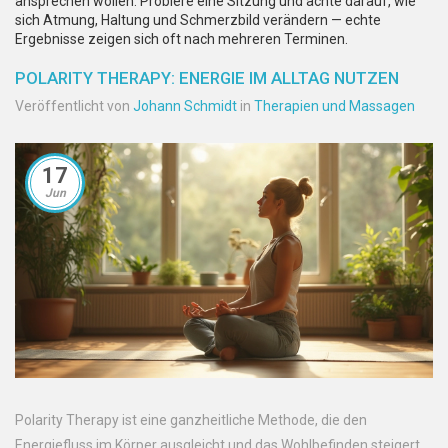
ansprechen wollen. Probiere eine Sitzung und achte darauf, wie
sich Atmung, Haltung und Schmerzbild verändern — echte
Ergebnisse zeigen sich oft nach mehreren Terminen.
POLARITY THERAPY: ENERGIE IM ALLTAG NUTZEN
Veröffentlicht von
Johann Schmidt
in
Therapien und Massagen
17
Jun
Polarity Therapy ist eine ganzheitliche Methode, die den
Energiefluss im Körper ausgleicht und das Wohlbefinden steigert.