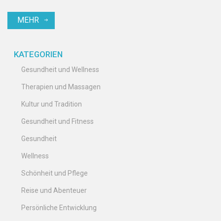
kann, euch selbst zu finden und Heilung auf einer tiefen
MEHR
emotionalen Ebene zu erfahren. Tretet ein in die Welt der
Entspannung und des Wohlbefindens mit Lomi Lomi.
KATEGORIEN
Gesundheit und Wellness
Therapien und Massagen
Kultur und Tradition
Gesundheit und Fitness
Gesundheit
Wellness
Schönheit und Pflege
Reise und Abenteuer
Persönliche Entwicklung