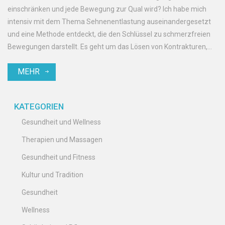
einschränken und jede Bewegung zur Qual wird? Ich habe mich
intensiv mit dem Thema Sehnenentlastung auseinandergesetzt
und eine Methode entdeckt, die den Schlüssel zu schmerzfreien
Bewegungen darstellt. Es geht um das Lösen von Kontrakturen,
womit versteifte und schmerzhafte Gelenke wieder geschmeidig
MEHR
werden können. In meinem neusten Beitrag beschreibe ich, wie
diese Techniken funktionieren und warum sie so revolutionär sind.
Das Wissen darum könnte für viele von euch ein echtes
KATEGORIEN
Lebensgefühl-Zurückgewinnen bedeuten — ein Wegbereiter für
eine Welt ohne Bewegungsschmerzen.
Gesundheit und Wellness
Therapien und Massagen
Gesundheit und Fitness
Kultur und Tradition
Gesundheit
Wellness