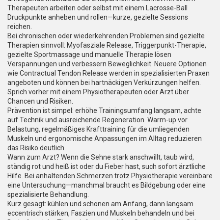
Therapeuten arbeiten oder selbst mit einem Lacrosse-Ball
Druckpunkte anheben und rollen—kurze, gezielte Sessions
reichen.
Bei chronischen oder wiederkehrenden Problemen sind gezielte
Therapien sinnvoll: Myofasziale Release, Triggerpunkt-Therapie,
gezielte Sportmassage und manuelle Therapie lösen
Verspannungen und verbessern Beweglichkeit. Neuere Optionen
wie Contractual Tendon Release werden in spezialisierten Praxen
angeboten und können bei hartnäckigen Verkürzungen helfen.
Sprich vorher mit einem Physiotherapeuten oder Arzt über
Chancen und Risiken.
Prävention ist simpel: erhöhe Trainingsumfang langsam, achte
auf Technik und ausreichende Regeneration. Warm-up vor
Belastung, regelmäßiges Krafttraining für die umliegenden
Muskeln und ergonomische Anpassungen im Alltag reduzieren
das Risiko deutlich.
Wann zum Arzt? Wenn die Sehne stark anschwillt, taub wird,
ständig rot und heiß ist oder du Fieber hast, such sofort ärztliche
Hilfe. Bei anhaltenden Schmerzen trotz Physiotherapie vereinbare
eine Untersuchung—manchmal braucht es Bildgebung oder eine
spezialisierte Behandlung.
Kurz gesagt: kühlen und schonen am Anfang, dann langsam
eccentrisch stärken, Faszien und Muskeln behandeln und bei