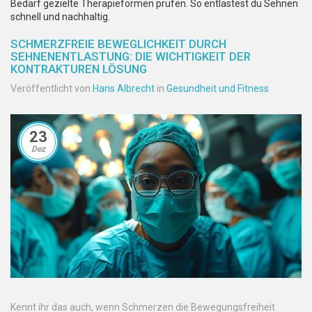
Bedarf gezielte Therapieformen prüfen. So entlastest du Sehnen
schnell und nachhaltig.
SCHMERZFREIE BEWEGLICHKEIT DURCH
SEHNENENTLASTUNG: DIE WICHTIGKEIT DER
KONTRAKTUREN LÖSUNG
Veröffentlicht von
Hans Albrecht
in
Gesundheit und Fitness
23
Dez
Kennt ihr das auch, wenn Schmerzen die Bewegungsfreiheit