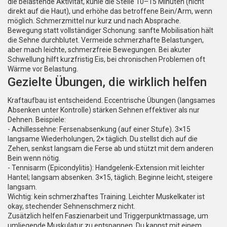
die belastende Aktivität, kühle die Stelle 10–15 Minuten (nicht
direkt auf die Haut), und erhöhe das betroffene Bein/Arm, wenn
möglich. Schmerzmittel nur kurz und nach Absprache.
Bewegung statt vollständiger Schonung: sanfte Mobilisation hält
die Sehne durchblutet. Vermeide schmerzhafte Belastungen,
aber mach leichte, schmerzfreie Bewegungen. Bei akuter
Schwellung hilft kurzfristig Eis, bei chronischen Problemen oft
Wärme vor Belastung.
Gezielte Übungen, die wirklich helfen
Kraftaufbau ist entscheidend. Eccentrische Übungen (langsames
Absenken unter Kontrolle) stärken Sehnen effektiver als nur
Dehnen. Beispiele:
- Achillessehne: Fersenabsenkung (auf einer Stufe). 3×15
langsame Wiederholungen, 2× täglich. Du stellst dich auf die
Zehen, senkst langsam die Ferse ab und stützt mit dem anderen
Bein wenn nötig.
- Tennisarm (Epicondylitis): Handgelenk-Extension mit leichter
Hantel; langsam absenken. 3×15, täglich. Beginne leicht, steigere
langsam.
Wichtig: kein schmerzhaftes Training. Leichter Muskelkater ist
okay, stechender Sehnenschmerz nicht.
Zusätzlich helfen Faszienarbeit und Triggerpunktmassage, um
umliegende Muskulatur zu entspannen. Du kannst mit einem