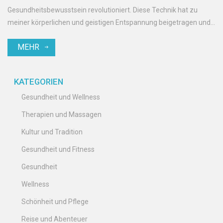
Gesundheitsbewusstsein revolutioniert. Diese Technik hat zu
meiner körperlichen und geistigen Entspannung beigetragen und
hat sich als Spielveränderer in meiner Gesundheitsroutine
MEHR
erwiesen. Ich kann es kaum erwarten, meine Erfahrungen mit
Ihnen zu teilen und Ihnen die Wunder dieser Technik zu erläutern.
KATEGORIEN
Gesundheit und Wellness
Therapien und Massagen
Kultur und Tradition
Gesundheit und Fitness
Gesundheit
Wellness
Schönheit und Pflege
Reise und Abenteuer