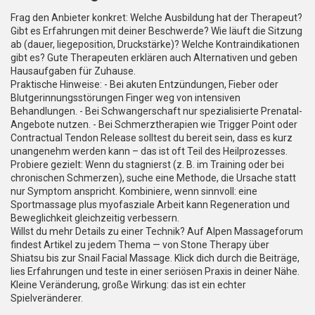
Frag den Anbieter konkret: Welche Ausbildung hat der Therapeut?
Gibt es Erfahrungen mit deiner Beschwerde? Wie läuft die Sitzung
ab (dauer, liegeposition, Druckstärke)? Welche Kontraindikationen
gibt es? Gute Therapeuten erklären auch Alternativen und geben
Hausaufgaben für Zuhause.
Praktische Hinweise: - Bei akuten Entzündungen, Fieber oder
Blutgerinnungsstörungen Finger weg von intensiven
Behandlungen. - Bei Schwangerschaft nur spezialisierte Prenatal-
Angebote nutzen. - Bei Schmerztherapien wie Trigger Point oder
Contractual Tendon Release solltest du bereit sein, dass es kurz
unangenehm werden kann – das ist oft Teil des Heilprozesses.
Probiere gezielt: Wenn du stagnierst (z. B. im Training oder bei
chronischen Schmerzen), suche eine Methode, die Ursache statt
nur Symptom anspricht. Kombiniere, wenn sinnvoll: eine
Sportmassage plus myofasziale Arbeit kann Regeneration und
Beweglichkeit gleichzeitig verbessern.
Willst du mehr Details zu einer Technik? Auf Alpen Massageforum
findest Artikel zu jedem Thema — von Stone Therapy über
Shiatsu bis zur Snail Facial Massage. Klick dich durch die Beiträge,
lies Erfahrungen und teste in einer seriösen Praxis in deiner Nähe.
Kleine Veränderung, große Wirkung: das ist ein echter
Spielveränderer.