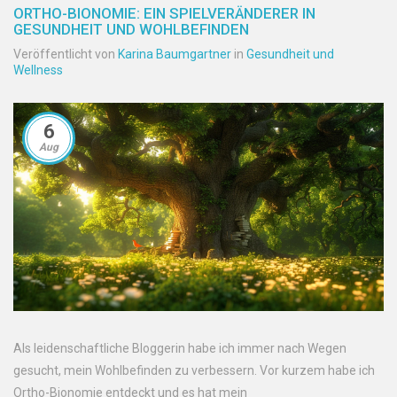
ORTHO-BIONOMIE: EIN SPIELVERÄNDERER IN
GESUNDHEIT UND WOHLBEFINDEN
Veröffentlicht von
Karina Baumgartner
in
Gesundheit und
Wellness
6
Aug
Als leidenschaftliche Bloggerin habe ich immer nach Wegen
gesucht, mein Wohlbefinden zu verbessern. Vor kurzem habe ich
Ortho-Bionomie entdeckt und es hat mein