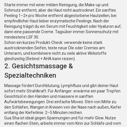
Starte immer mit einer milden Reinigung, die Make-up und
Schmutz entfernt, aber die Haut nicht austrocknet. Ein sanftes
Peeling 1–2× pro Woche entfernt abgestorbene Hautzellen; bei
empfindlicher Haut lieber enzymatische Peelings. Nach der
Reinigung trägst du ein Serum mit Feuchtigkeit oder Hyaluron auf,
dann eine passende Creme. Tagsüber immer Sonnenschutz mit
mindestens LSF 30.
Schon ein kurzes Produkt-Check: verwende keine stark
austrocknenden Seifen, teste neue Öle oder Cremes am
Unterarm, und kombiniere nicht zu viele aktive Wirkstoffe
gleichzeitig (Retinol + AHA kann reizen).
2. Gesichtsmassage &
Spezialtechniken
Massage fördert Durchblutung, Lymphfluss und gibt deiner Haut
sofort mehr Strahlkraft. Für Anfänger: erwärme ein paar Tropfen
Gesichtsöl in den Händen und massiere in sanften
Aufwärtsbewegungen. Drei einfache Moves: Stirn von Mitte zu
den Schläfen, Wangen in Kreisen von der Nase nach außen, Kiefer
entlang der Kieferlinie. 2–5 Minuten reichen.
Gua Sha ist ideal gegen Spannungen und für mehr Glow. Nutze
einen flachen Stein, arbeite immer vom Kinn zur Schläfe und vom