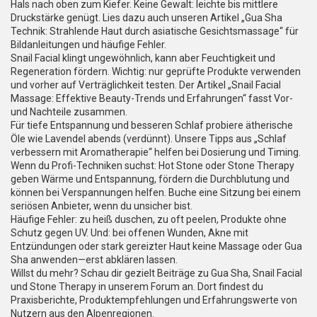
Hals nach oben zum Kiefer. Keine Gewalt: leichte bis mittlere
Druckstärke genügt. Lies dazu auch unseren Artikel „Gua Sha
Technik: Strahlende Haut durch asiatische Gesichtsmassage“ für
Bildanleitungen und häufige Fehler.
Snail Facial klingt ungewöhnlich, kann aber Feuchtigkeit und
Regeneration fördern. Wichtig: nur geprüfte Produkte verwenden
und vorher auf Verträglichkeit testen. Der Artikel „Snail Facial
Massage: Effektive Beauty-Trends und Erfahrungen“ fasst Vor-
und Nachteile zusammen.
Für tiefe Entspannung und besseren Schlaf probiere ätherische
Öle wie Lavendel abends (verdünnt). Unsere Tipps aus „Schlaf
verbessern mit Aromatherapie“ helfen bei Dosierung und Timing.
Wenn du Profi-Techniken suchst: Hot Stone oder Stone Therapy
geben Wärme und Entspannung, fördern die Durchblutung und
können bei Verspannungen helfen. Buche eine Sitzung bei einem
seriösen Anbieter, wenn du unsicher bist.
Häufige Fehler: zu heiß duschen, zu oft peelen, Produkte ohne
Schutz gegen UV. Und: bei offenen Wunden, Akne mit
Entzündungen oder stark gereizter Haut keine Massage oder Gua
Sha anwenden—erst abklären lassen.
Willst du mehr? Schau dir gezielt Beiträge zu Gua Sha, Snail Facial
und Stone Therapy in unserem Forum an. Dort findest du
Praxisberichte, Produktempfehlungen und Erfahrungswerte von
Nutzern aus den Alpenregionen.