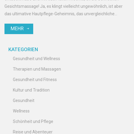
Gesichtsmassage! Ja, es klingt vielleicht ungewöhnlich, ist aber
das ultimative Hautpflege-Geheimnis, das unvergleichliche
Ergebnisse liefert. Lest weiter, um mehr über diese erstaunliche
MEHR
Technik zu erfahren und warum sie vielleicht das fehlende Glied in
eurer Schönheitsroutine ist.
KATEGORIEN
Gesundheit und Wellness
Therapien und Massagen
Gesundheit und Fitness
Kultur und Tradition
Gesundheit
Wellness
Schönheit und Pflege
Reise und Abenteuer