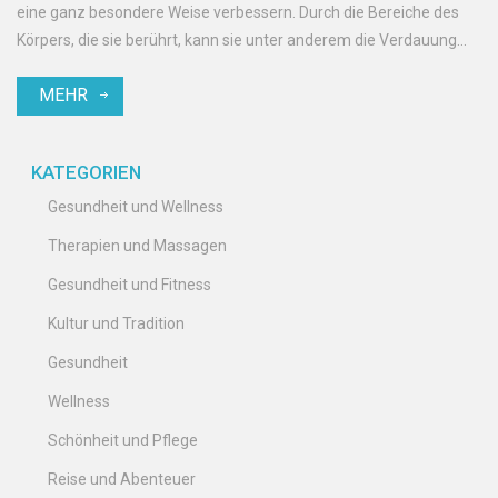
eine ganz besondere Weise verbessern. Durch die Bereiche des
Körpers, die sie berührt, kann sie unter anderem die Verdauung
fördern und Stress reduzieren. Also, wenn ihr nach neuen Wegen
MEHR
zur Verbesserung eures Wohlbefindens sucht, begleitet mich auf
dieser Abenteuerreise in die Welt der alternativen Therapien und
Wellness.
KATEGORIEN
Gesundheit und Wellness
Therapien und Massagen
Gesundheit und Fitness
Kultur und Tradition
Gesundheit
Wellness
Schönheit und Pflege
Reise und Abenteuer