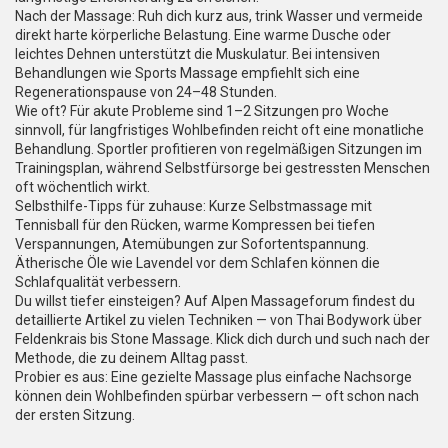
Nach der Massage: Ruh dich kurz aus, trink Wasser und vermeide
direkt harte körperliche Belastung. Eine warme Dusche oder
leichtes Dehnen unterstützt die Muskulatur. Bei intensiven
Behandlungen wie Sports Massage empfiehlt sich eine
Regenerationspause von 24–48 Stunden.
Wie oft? Für akute Probleme sind 1–2 Sitzungen pro Woche
sinnvoll, für langfristiges Wohlbefinden reicht oft eine monatliche
Behandlung. Sportler profitieren von regelmäßigen Sitzungen im
Trainingsplan, während Selbstfürsorge bei gestressten Menschen
oft wöchentlich wirkt.
Selbsthilfe-Tipps für zuhause: Kurze Selbstmassage mit
Tennisball für den Rücken, warme Kompressen bei tiefen
Verspannungen, Atemübungen zur Sofortentspannung.
Ätherische Öle wie Lavendel vor dem Schlafen können die
Schlafqualität verbessern.
Du willst tiefer einsteigen? Auf Alpen Massageforum findest du
detaillierte Artikel zu vielen Techniken — von Thai Bodywork über
Feldenkrais bis Stone Massage. Klick dich durch und such nach der
Methode, die zu deinem Alltag passt.
Probier es aus: Eine gezielte Massage plus einfache Nachsorge
können dein Wohlbefinden spürbar verbessern — oft schon nach
der ersten Sitzung.