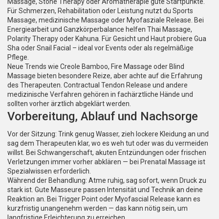
Massage, Stone Therapy oder Aromatherapie gute Startpunkte.
Für Schmerzen, Rehabilitation oder Leistung nutzt du Sports
Massage, medizinische Massage oder Myofasziale Release. Bei
Energiearbeit und Ganzkörperbalance helfen Thai Massage,
Polarity Therapy oder Kahuna. Für Gesicht und Haut probiere Gua
Sha oder Snail Facial – ideal vor Events oder als regelmäßige
Pflege.
Neue Trends wie Creole Bamboo, Fire Massage oder Blind
Massage bieten besondere Reize, aber achte auf die Erfahrung
des Therapeuten. Contractual Tendon Release und andere
medizinische Verfahren gehören in fachärztliche Hände und
sollten vorher ärztlich abgeklärt werden.
Vorbereitung, Ablauf und Nachsorge
Vor der Sitzung: Trink genug Wasser, zieh lockere Kleidung an und
sag dem Therapeuten klar, wo es weh tut oder was du vermeiden
willst. Bei Schwangerschaft, akuten Entzündungen oder frischen
Verletzungen immer vorher abklären — bei Prenatal Massage ist
Spezialwissen erforderlich.
Während der Behandlung: Atme ruhig, sag sofort, wenn Druck zu
stark ist. Gute Masseure passen Intensität und Technik an deine
Reaktion an. Bei Trigger Point oder Myofascial Release kann es
kurzfristig unangenehm werden — das kann nötig sein, um
langfristige Erleichterung zu erreichen.