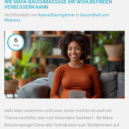
WIE MAYA-BAUCHMASSAGE IHR WOHLBEFINDEN
VERBESSERN KANN
Veröffentlicht von
Karina Baumgartner
in
Gesundheit und
Wellness
6
Aug
Hallo liebe Leserinnen und Leser, heute möchte ich euch ein
Thema vorstellen, das mich besonders fasziniert - die Maya-
Bauchmassage! Diese alte Technik kann euer Wohlbefinden auf