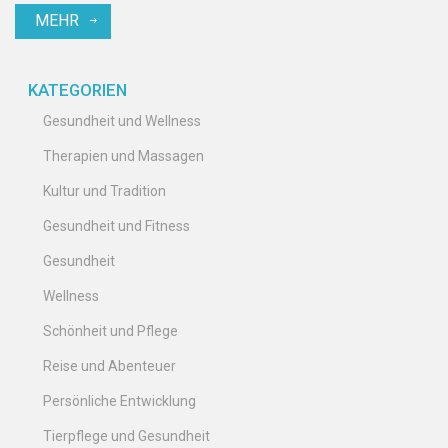
MEHR
für Sportler und Fitnessbegeisterte bietet. Erfahren Sie mehr über
die Struktur der Faszien und wie spezifische Dehnübungen
Leistung und Regeneration unterstützen können.
KATEGORIEN
Gesundheit und Wellness
Therapien und Massagen
Kultur und Tradition
Gesundheit und Fitness
Gesundheit
Wellness
Schönheit und Pflege
Reise und Abenteuer
Persönliche Entwicklung
Tierpflege und Gesundheit