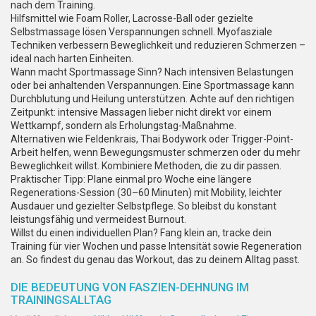
nach dem Training.
Hilfsmittel wie Foam Roller, Lacrosse-Ball oder gezielte
Selbstmassage lösen Verspannungen schnell. Myofasziale
Techniken verbessern Beweglichkeit und reduzieren Schmerzen –
ideal nach harten Einheiten.
Wann macht Sportmassage Sinn? Nach intensiven Belastungen
oder bei anhaltenden Verspannungen. Eine Sportmassage kann
Durchblutung und Heilung unterstützen. Achte auf den richtigen
Zeitpunkt: intensive Massagen lieber nicht direkt vor einem
Wettkampf, sondern als Erholungstag-Maßnahme.
Alternativen wie Feldenkrais, Thai Bodywork oder Trigger-Point-
Arbeit helfen, wenn Bewegungsmuster schmerzen oder du mehr
Beweglichkeit willst. Kombiniere Methoden, die zu dir passen.
Praktischer Tipp: Plane einmal pro Woche eine längere
Regenerations-Session (30–60 Minuten) mit Mobility, leichter
Ausdauer und gezielter Selbstpflege. So bleibst du konstant
leistungsfähig und vermeidest Burnout.
Willst du einen individuellen Plan? Fang klein an, tracke dein
Training für vier Wochen und passe Intensität sowie Regeneration
an. So findest du genau das Workout, das zu deinem Alltag passt.
DIE BEDEUTUNG VON FASZIEN-DEHNUNG IM
TRAININGSALLTAG