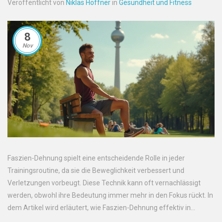
Veröffentlicht von
Niklas Höffner
in
Gesundheit und Fitness
8
Nov
Faszien-Dehnung spielt eine entscheidende Rolle in jeder
Trainingsroutine, da sie die Beweglichkeit verbessert und
Verletzungen vorbeugt. Diese Technik kann oft vernachlässigt
werden, obwohl ihre Bedeutung immer mehr in den Fokus rückt. In
dem Artikel wird erläutert, wie Faszien-Dehnung effektiv in
Workouts integriert werden kann und welche Vorteile diese Praxis