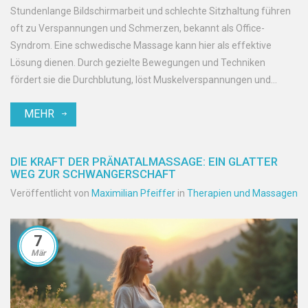
Stundenlange Bildschirmarbeit und schlechte Sitzhaltung führen
oft zu Verspannungen und Schmerzen, bekannt als Office-
Syndrom. Eine schwedische Massage kann hier als effektive
Lösung dienen. Durch gezielte Bewegungen und Techniken
fördert sie die Durchblutung, löst Muskelverspannungen und
bringt den Geist zurück ins Gleichgewicht. Erfahren Sie, wie diese
MEHR
Massagetechnik nicht nur Schmerzen lindert, sondern auch das
allgemeine Wohlbefinden steigert.
DIE KRAFT DER PRÄNATALMASSAGE: EIN GLATTER
WEG ZUR SCHWANGERSCHAFT
Veröffentlicht von
Maximilian Pfeiffer
in
Therapien und Massagen
7
Mär