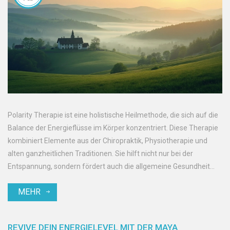
Polarity Therapie ist eine holistische Heilmethode, die sich auf die
Balance der Energieflüsse im Körper konzentriert. Diese Therapie
kombiniert Elemente aus der Chiropraktik, Physiotherapie und
alten ganzheitlichen Traditionen. Sie hilft nicht nur bei der
Entspannung, sondern fördert auch die allgemeine Gesundheit
und das Wohlbefinden. Durch bestimmte körperliche Techniken
MEHR
und reflektierende Gespräche kann Polarity Therapie emotionale
Blockaden lösen und das innere Gleichgewicht wiederherstellen.
REVIVE DEIN ENERGIELEVEL MIT DER MAYA