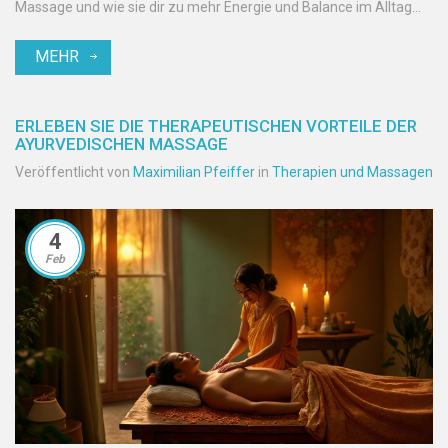
Massage und wie sie dir zu mehr Energie und Balance im Alltag
verhelfen kann. Entdecke praktische Tipps und interessante
MEHR
Fakten zu dieser traditionellen Praxis. Lass dich auf eine
entspannende Reise zur Wiederentdeckung deiner inneren
Energie ein.
ERLEBEN SIE DIE THERAPEUTISCHEN VORTEILE DER
AYURVEDISCHEN MASSAGE
Veröffentlicht von
Maximilian Pfeiffer
in
Therapien und Massagen
4
Feb