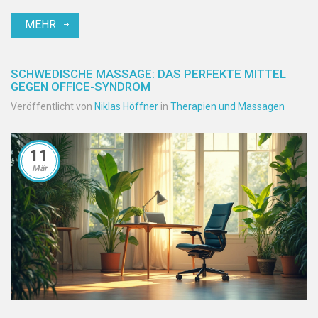
darauf, spezifische Druckpunkte zu bearbeiten, um Entlastung zu
MEHR
schaffen. Erfahren Sie, wie Sie diese Massageform in Ihren Alltag
integrieren und optimal von ihr profitieren können.
SCHWEDISCHE MASSAGE: DAS PERFEKTE MITTEL
GEGEN OFFICE-SYNDROM
Veröffentlicht von
Niklas Höffner
in
Therapien und Massagen
11
Mär