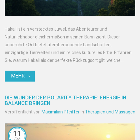
Hakali ist ein verstecktes Juwel, das Abenteurer und
Naturliebhaber gleichermaßen in seinen Bann zieht. Dieser
unberührte Ort bietet atemberaubende Landschaften,
einzigartige Tierwelten und ein reiches kulturelles Erbe. Erfahren
Sie, warum Hakali als der perfekte Rückzugsort gilt, welche
Geheimnisse es birgt und welche praktischen Tipps Ihnen helfen,
MEHR
Ihre Reise unvergesslich zu gestalten. Lassen Sie sich von der
Schönheit und Vielfalt dieses vergessenen Paradieses inspirieren.
DIE WUNDER DER POLARITY THERAPIE: ENERGIE IN
BALANCE BRINGEN
Veröffentlicht von
Maximilian Pfeiffer
in
Therapien und Massagen
11
Feb