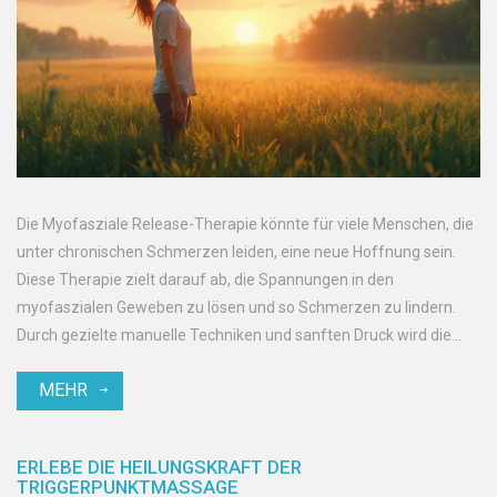
Die Myofasziale Release-Therapie könnte für viele Menschen, die
unter chronischen Schmerzen leiden, eine neue Hoffnung sein.
Diese Therapie zielt darauf ab, die Spannungen in den
myofaszialen Geweben zu lösen und so Schmerzen zu lindern.
Durch gezielte manuelle Techniken und sanften Druck wird die
Beweglichkeit verbessert und die Lebensqualität erhöht.
MEHR
Interessanterweise kann diese Behandlungsmethode sowohl bei
akuten als auch bei langanhaltenden Schmerzen eingesetzt
werden. Entdecken Sie, wie diese Therapie helfen kann und was
ERLEBE DIE HEILUNGSKRAFT DER
Sie beachten sollten.
TRIGGERPUNKTMASSAGE