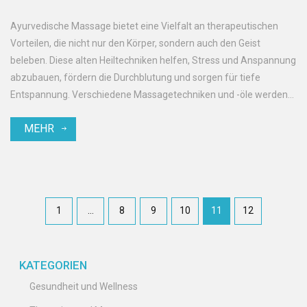
Ayurvedische Massage bietet eine Vielfalt an therapeutischen
Vorteilen, die nicht nur den Körper, sondern auch den Geist
beleben. Diese alten Heiltechniken helfen, Stress und Anspannung
abzubauen, fördern die Durchblutung und sorgen für tiefe
Entspannung. Verschiedene Massagetechniken und -öle werden
je nach den individuellen Bedürfnissen eingesetzt, um ein
MEHR
optimales Wohlgefühl zu erlangen. Entdecken Sie, wie diese
Jahrhunderte alten Praktiken in der modernen Welt Anwendung
finden und lernen Sie praktische Tipps für ein unvergessliches
Massageerlebnis.
1
…
8
9
10
11
12
KATEGORIEN
Gesundheit und Wellness