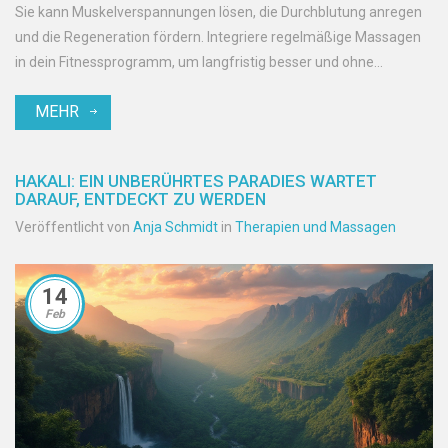
Sie kann Muskelverspannungen lösen, die Durchblutung anregen
und die Regeneration fördern. Integriere regelmäßige Massagen
in dein Fitnessprogramm, um langfristig besser und ohne
Schmerzen zu trainieren. Erfahre alles über die Vorteile und wie
MEHR
du eine Sportmassage optimal für dich nutzen kannst. Hier sind
nützliche Fakten und Tipps, die dein Training revolutionieren
können.
HAKALI: EIN UNBERÜHRTES PARADIES WARTET
DARAUF, ENTDECKT ZU WERDEN
Veröffentlicht von
Anja Schmidt
in
Therapien und Massagen
14
Feb