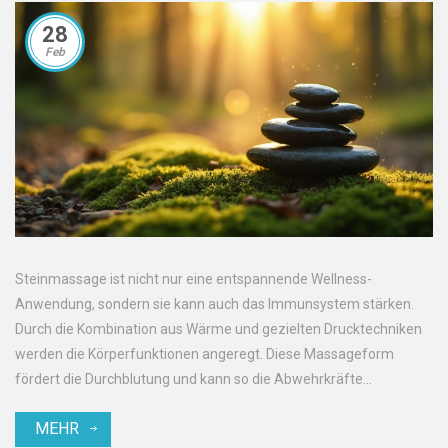
28
Feb
Steinmassage ist nicht nur eine entspannende Wellness-
Anwendung, sondern sie kann auch das Immunsystem stärken.
Durch die Kombination aus Wärme und gezielten Drucktechniken
werden die Körperfunktionen angeregt. Diese Massageform
fördert die Durchblutung und kann so die Abwehrkräfte
unterstützen. Lesen Sie weiter, um herauszufinden, wie diese
MEHR
Anwendungen konkret Ihrer Gesundheit nutzen können.