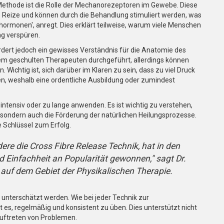
 Methode ist die Rolle der Mechanorezeptoren im Gewebe. Diese
e Reize und können durch die Behandlung stimuliert werden, was
ormonen', anregt. Dies erklärt teilweise, warum viele Menschen
ng verspüren.
ordert jedoch ein gewisses Verständnis für die Anatomie des
nem geschulten Therapeuten durchgeführt, allerdings können
chtig ist, sich darüber im Klaren zu sein, dass zu viel Druck
, weshalb eine ordentliche Ausbildung oder zumindest
zu intensiv oder zu lange anwenden. Es ist wichtig zu verstehen,
, sondern auch die Förderung der natürlichen Heilungsprozesse.
 Schlüssel zum Erfolg.
re die Cross Fibre Release Technik, hat in den
d Einfachheit an Popularität gewonnen," sagt Dr.
 auf dem Gebiet der Physikalischen Therapie.
t unterschätzt werden. Wie bei jeder Technik zur
es, regelmäßig und konsistent zu üben. Dies unterstützt nicht
Auftreten von Problemen.