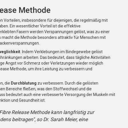
elease Methode
n Vorteilen, insbesondere für diejenigen, die regelmäßig mit
 Ein wesentlicher Vorteil ist die effektive
 verklebten Fasern werden Verspannungen gelöst, was zu einer
s macht die Methode besonders attraktiv für Menschen mit
Nackenverspannungen.
eglichkeit
. Indem Verklebungen im Bindegewebe gelöst
hränkungen arbeiten. Das bedeutet, dass tägliche Aktivitäten
ige Angst vor Schmerz oder Verletzungen wieder möglich
elease Methode, um ihre Leistung zu verbessern und
n, die
Durchblutung
zu verbessern. Durch die gelösten
nen Bereiche fließen, was den Stoffwechsel und die
luss bedeutet auch eine verbesserte Versorgung der Muskeln mit
nktion und Gesundheit ist.
ibre Release Methode kann langfristig zur
ns beitragen", so Dr. Sarah Meier, eine