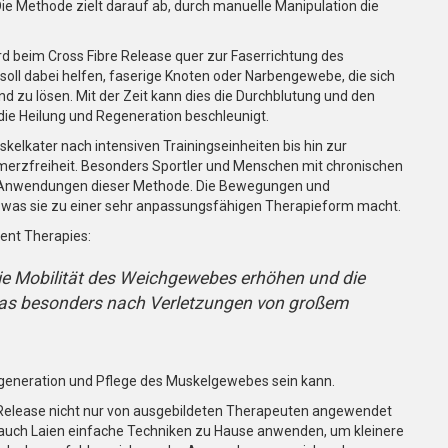
e Methode zielt darauf ab, durch manuelle Manipulation die
 beim Cross Fibre Release quer zur Faserrichtung des
ll dabei helfen, faserige Knoten oder Narbengewebe, die sich
 zu lösen. Mit der Zeit kann dies die Durchblutung und den
die Heilung und Regeneration beschleunigt.
uskelkater nach intensiven Trainingseinheiten bis hin zur
merzfreiheit. Besonders Sportler und Menschen mit chronischen
h Anwendungen dieser Methode. Die Bewegungen und
, was sie zu einer sehr anpassungsfähigen Therapieform macht.
ent Therapies:
ie Mobilität des Weichgewebes erhöhen und die
was besonders nach Verletzungen von großem
Regeneration und Pflege des Muskelgewebes sein kann.
re Release nicht nur von ausgebildeten Therapeuten angewendet
auch Laien einfache Techniken zu Hause anwenden, um kleinere