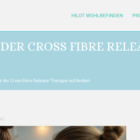
HILOT WOHLBEFINDEN
PR
 DER CROSS FIBRE RELE
e der Cross Fibre Release Therapie aufdecken
e)