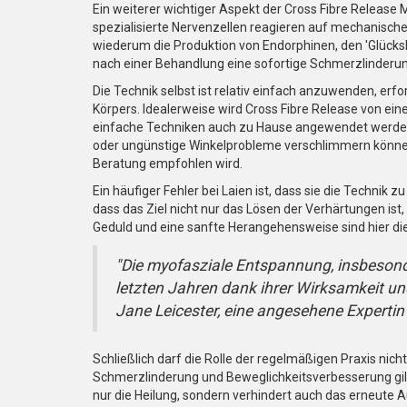
Ein weiterer wichtiger Aspekt der Cross Fibre Release
spezialisierte Nervenzellen reagieren auf mechanisch
wiederum die Produktion von Endorphinen, den 'Glücksh
nach einer Behandlung eine sofortige Schmerzlinderu
Die Technik selbst ist relativ einfach anzuwenden, erf
Körpers. Idealerweise wird Cross Fibre Release von ei
einfache Techniken auch zu Hause angewendet werden. Wi
oder ungünstige Winkelprobleme verschlimmern können
Beratung empfohlen wird.
Ein häufiger Fehler bei Laien ist, dass sie die Technik 
dass das Ziel nicht nur das Lösen der Verhärtungen ist
Geduld und eine sanfte Herangehensweise sind hier die
"Die myofasziale Entspannung, insbesonde
letzten Jahren dank ihrer Wirksamkeit un
Jane Leicester, eine angesehene Expertin
Schließlich darf die Rolle der regelmäßigen Praxis nich
Schmerzlinderung und Beweglichkeitsverbesserung gilt 
nur die Heilung, sondern verhindert auch das erneute 