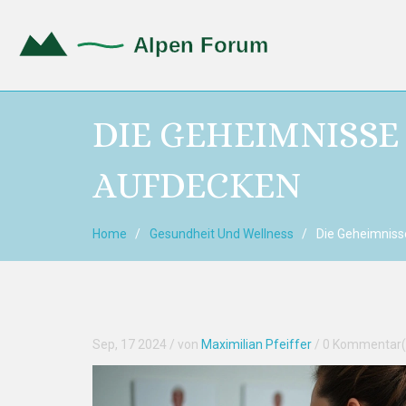
DIE GEHEIMNISSE
AUFDECKEN
Home
Gesundheit Und Wellness
Die Geheimniss
Sep, 17 2024
/ von
Maximilian Pfeiffer
/
0 Kommentar(