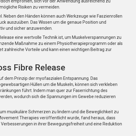
edoch empfohlen, sich vor der Anwendung ausreichend zu
mögliche Risiken zu vermeiden.
tel. Neben den Händen können auch Werkzeuge wie Faszienrollen
uck auszuüben. Das Wissen um die genaue Position und
ektiv und sicher anzuwenden.
Release eine wertvolle Technik ist, um Muskelverspannungen zu
ergänzende Maßnahme zu einem Physiotherapieprogramm oder als
 zahlreiche Vorteile und kann einen wichtigen Beitrag zur
oss Fibre Release
auf dem Prinzip der myofaszialen Entspannung. Das
gewebsartigen Hüllen um die Muskeln, können sich verkleben
änkungen führt. Indem man quer zur Faserrichtung des
 werden, wodurch sich die Spannungen im Gewebe reduzieren
t, um muskuläre Schmerzen zu lindern und die Beweglichkeit zu
 Movement Therapies veröffentlicht wurde, fand heraus, dass
e Verbesserungen in ihrer Bewegungsfreiheit und eine Reduktion