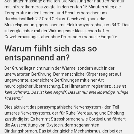
Schlangenmassage erhielten. Die Messung der Hauttemperatur
mit Infrarotkameras zeigte: In den ersten 15 Minuten stieg die
Temperatur in den Lenden- und Schulterbereichen um
durchschnittlich 2,7 Grad Celsius. Gleichzeitig sank die
Muskelspannung, gemessen mit Elektromyographie, um 34 %. Das
ist vergleichbar mit der Wirkung einer klassischen tiefen
Gewebemassage - aber ohne Druck oder manuelle Eingriffe.
Warum fühlt sich das so
entspannend an?
Der Grund liegt nicht nur in der Wärme, sondern auch in der
unerwarteten Berührung. Der menschliche Körper reagiert auf
ungewohnte, aber sichere Berührungen mit einer Art
neurologischer Überraschung. Der Hirnstamm registriert:
„Das ist
kein Schmerz. Das ist kein Angriff. Das ist nur eine lebendige, ruhige
Präsenz.“
Dies aktiviert das parasympathische Nervensystem - den Teil
unseres Nervensystems, der für Ruhe, Verdauung und Erholung
zuständig ist. Es hemmt Stresshormone wie Cortisol und fördert
die Ausschüttung von Oxytocin, dem sogenannten
Bindungshormon. Das ist der gleiche Mechanismus, der bei der