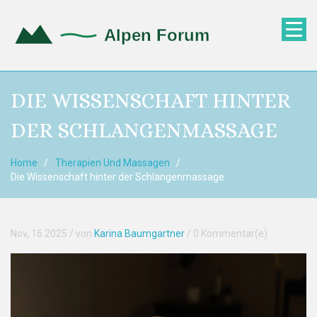
DIE WISSENSCHAFT HINTER
DER SCHLANGENMASSAGE
Home
Therapien Und Massagen
Die Wissenschaft hinter der Schlangenmassage
Nov, 16 2025
/ von
Karina Baumgartner
/
0 Kommentar(e)