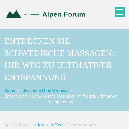
ENTDECKEN SIE
SCHWEDISCHE MASSAGEN:
IHR WEG ZU ULTIMATIVER
ENTSPANNUNG
Home
Gesundheit Und Wellness
Entdecken Sie Schwedische Massagen: Ihr Weg zu ultimativer
Entspannung
Apr, 13 2024
/ von
Niklas Höffner
/
0 Kommentar(e)