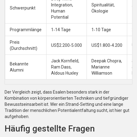
Integration,
Spiritualität,
Schwerpunkt
Yo
Human
Ökologie
Potential
Programmlänge
1‑14 Tage
1‑10 Tage
2‑
Preis
US$2.200‑5.000
US$1.800‑4.200
US
(Durchschnitt)
Jack Kornfield,
Deepak Chopra,
Sh
Bekannte
Ram Dass,
Marianne
Sa
Alumni
Aldous Huxley
Williamson
Ha
Der Vergleich zeigt, dass Esalen besonders stark in der
Kombination von körperorientierten Techniken und tiefgründiger
Bewusstseinsarbeit ist. Wer ein Strand-Setting und eine lange
Tradition der menschlichen Potentialentfaltung sucht, ist hier gut
aufgehoben.
Häufig gestellte Fragen