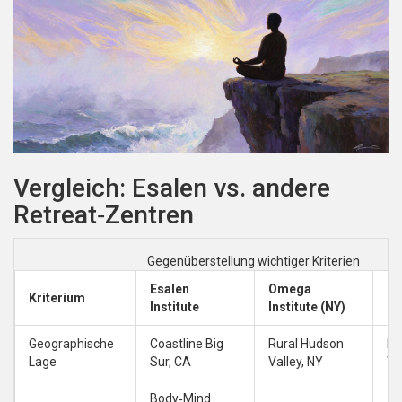
Vergleich: Esalen vs. andere
Retreat‑Zentren
Gegenüberstellung wichtiger Kriterien
Esalen
Omega
Kr
Kriterium
Institute
Institute (NY)
(M
Geographische
Coastline Big
Rural Hudson
Mo
Lage
Sur, CA
Valley, NY
We
Body‑Mind