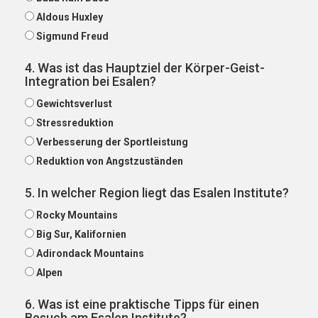
Aldous Huxley
Sigmund Freud
4. Was ist das Hauptziel der Körper-Geist-
Integration bei Esalen?
Gewichtsverlust
Stressreduktion
Verbesserung der Sportleistung
Reduktion von Angstzuständen
5. In welcher Region liegt das Esalen Institute?
Rocky Mountains
Big Sur, Kalifornien
Adirondack Mountains
Alpen
6. Was ist eine praktische Tipps für einen
Besuch am Esalen Institute?