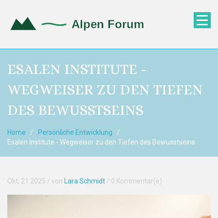
ESALEN INSTITUTE -
WEGWEISER ZU DEN TIEFEN
DES BEWUSSTSEINS
Home
Persönliche Entwicklung
Esalen Institute - Wegweiser zu den Tiefen des Bewusstseins
Okt, 21 2025
/ von
Lara Schmidt
/
0 Kommentar(e)