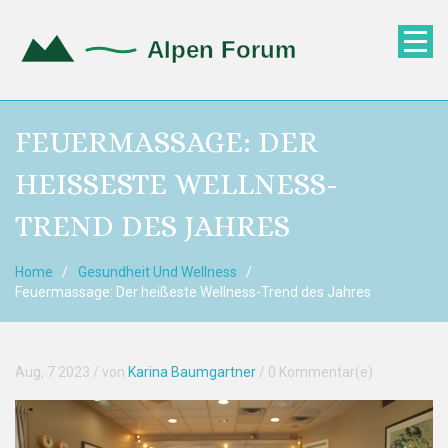
FEUERMASSAGE: DER
HEISSESTE WELLNESS-T
REND DES JAHRES
Home
Gesundheit Und Wellness
Feuermassage: Der heißeste Wellness-Trend des Jahres
Aug, 7 2023
/ von
Karina Baumgartner
/
0 Kommentar(e)