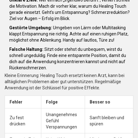
Unklare Ziele:
Wer einfach „irgendwo berührt“, verliert schnell
die Motivation. Mach dir vorher klar, warum du Healing Touch
gerade einsetzt. Geht’s um Entspannung? Schmerzreduktion?
Ziel vor Augen – Erfolg im Blick.
Gestörte Umgebung:
Umgeben von Lärm oder Multitasking
klappt Entspannung nie richtig. Achte auf einen ruhigen Platz,
möglichst ohne Ablenkung. Handy auf lautlos, Türe zu!
Falsche Haltung:
Sitzt oder stehst du unbequem, wirst du
schnell ungeduldig. Finde eine entspannte Position, damit du
dich auf die Anwendung konzentrieren kannst und nicht auf
Rückenschmerzen.
Kleine Erinnerung: Healing Touch ersetzt keinen Arzt, kann bei
alltäglichen Problemen aber gut unterstützen. Regelmäßige
Anwendung ist der Schlüssel für positive Effekte.
Fehler
Folge
Besser so
Unangenehmes
Zu fest
Sanft bleiben und
Gefühl
drücken
spüren
Verspannungen