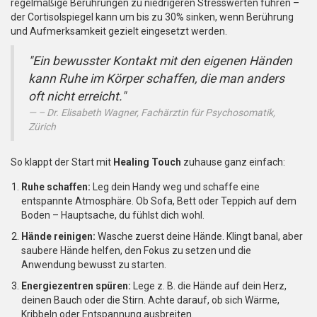
regelmäßige Berührungen zu niedrigeren Stresswerten führen –
der Cortisolspiegel kann um bis zu 30% sinken, wenn Berührung
und Aufmerksamkeit gezielt eingesetzt werden.
"Ein bewusster Kontakt mit den eigenen Händen
kann Ruhe im Körper schaffen, die man anders
oft nicht erreicht."
– Dr. Elisabeth Wagner, Fachärztin für Psychosomatik,
Zürich
So klappt der Start mit
Healing Touch
zuhause ganz einfach:
Ruhe schaffen:
Leg dein Handy weg und schaffe eine
entspannte Atmosphäre. Ob Sofa, Bett oder Teppich auf dem
Boden – Hauptsache, du fühlst dich wohl.
Hände reinigen:
Wasche zuerst deine Hände. Klingt banal, aber
saubere Hände helfen, den Fokus zu setzen und die
Anwendung bewusst zu starten.
Energiezentren spüren:
Lege z. B. die Hände auf dein Herz,
deinen Bauch oder die Stirn. Achte darauf, ob sich Wärme,
Kribbeln oder Entspannung ausbreiten.