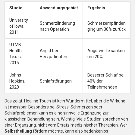
Studie
Anwendungsgebiet
Ergebnis
University
Schmerzlinderung
Schmerzempfinden
of Iowa,
nach Operation
ging um 30% zurück
2011
UTMB
Health
Angst bei
Angstwerte sanken
Texas,
Herzpatienten
um 20%
2015
Johns
Besserer Schlaf bei
Hopkins,
Schlafstörungen
40% der
2020
Teilnehmenden
Das zeigt: Healing Touch ist kein Wundermittel, aber die Wirkung
ist messbar. Besonders bei Stress, Schmerzen oder
Schlafproblemen kann es eine sinnvolle Ergänzung zur
klassischen Behandlung sein. Wichtig: Viele Studien sprechen von
einer Ergänzung, nicht vom Ersatz medizinischer Therapien. Wer
Selbstheilung
fördern möchte, kann also bedenkenlos