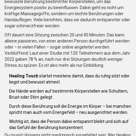
bewusste Berührung bestimmter Körperstellen, um das
Energiesystem positiv zu beeinflussen. Dabei geht es nicht um
kräftige Massagegriffe, sondern um leichte Berührungen oder
Handauflegen. Viele berichten, dass sie dadurch entspannter oder
sogar schmerzfreier werden.
Oft dauert eine Sitzung zwischen 20 und 40 Minuten. Das kann
alleine passieren, von einer anderen Person durchgeführt werden
oder – in vielen Fällen – sogar online angeleitet werden.
Verblüffend: Laut einer Studie mit 120 Teilnehmern aus dem Jahr
2022 gaben 78 % an, nach nur drei Sitzungen deutlich weniger
Stress zu spüren. Es ist also mehr als nur Einbildung.
Healing Touch
startet meistens damit, dass du ruhig sitzt oder
liegst und bewusst atmest.
Die Hände werden auf bestimmte Körperstellen wie Schultern,
Brust oder Stirn gelegt.
Durch diese Berührung soll die Energie im Körper – bei manchen
spricht man auch vom Energiefeld – neu ausgerichtet werden.
Wichtig ist, dass die Person dabei entspannt bleibt und sich auf
das Gefühl der Berührung konzentriert.
Du musst übrigens nicht medizinisch vorgebildet sein. Wer Healing