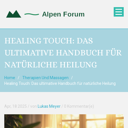
HEALING TOUCH: DAS
ULTIMATIVE HANDBUCH FÜR
NATÜRLICHE HEILUNG
Home
Therapien Und Massagen
Healing Touch: Das ultimative Handbuch für natürliche Heilung
Apr, 18 2025
/ von
Lukas Meyer
/
0 Kommentar(e)