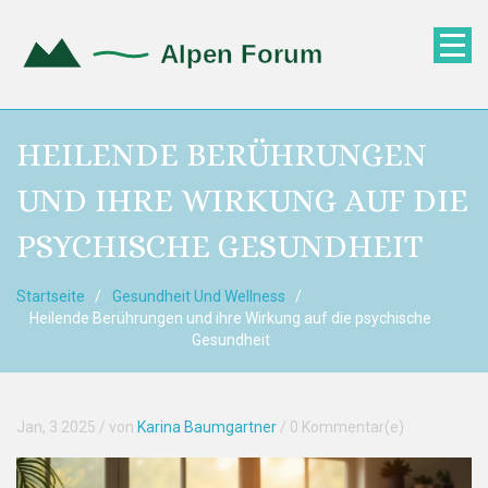
HEILENDE BERÜHRUNGEN
UND IHRE WIRKUNG AUF DIE
PSYCHISCHE GESUNDHEIT
Startseite
Gesundheit Und Wellness
Heilende Berührungen und ihre Wirkung auf die psychische
Gesundheit
Jan, 3 2025
/ von
Karina Baumgartner
/
0 Kommentar(e)