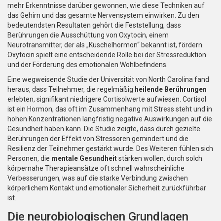
mehr Erkenntnisse darüber gewonnen, wie diese Techniken auf
das Gehirn und das gesamte Nervensystem einwirken. Zu den
bedeutendsten Resultaten gehört die Feststellung, dass
Berührungen die Ausschüttung von Oxytocin, einem
Neurotransmitter, der als „Kuschelhormon“ bekannt ist, fördern.
Oxytocin spielt eine entscheidende Rolle bei der Stressreduktion
und der Förderung des emotionalen Wohlbefindens.
Eine wegweisende Studie der Universität von North Carolina fand
heraus, dass Teilnehmer, die regelmäßig
heilende Berührungen
erlebten, signifikant niedrigere Cortisolwerte aufwiesen. Cortisol
ist ein Hormon, das oft im Zusammenhang mit Stress steht und in
hohen Konzentrationen langfristig negative Auswirkungen auf die
Gesundheit haben kann. Die Studie zeigte, dass durch gezielte
Berührungen der Effekt von Stressoren gemindert und die
Resilienz der Teilnehmer gestärkt wurde. Des Weiteren fühlen sich
Personen, die
mentale Gesundheit
stärken wollen, durch solch
körpernahe Therapieansätze oft schnell wahrscheinliche
Verbesserungen, was auf die starke Verbindung zwischen
körperlichem Kontakt und emotionaler Sicherheit zurückführbar
ist.
Die neurobiologischen Grundlagen