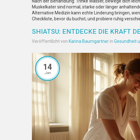
Nach der Behandlung: Trinke Wasser, bewege dich leic
Muskelkater sind normal; starke oder länger anhaltend
Alternative Medizin kann echte Linderung bringen, we
Checkliste, bevor du buchst, und probiere ruhig verschie
SHIATSU: ENTDECKE DIE KRAFT 
Veröffentlicht von
Karina Baumgartner
in
Gesundheit u
14
Jan