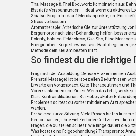
Thai Massage & Thai Bodywork: Kombination aus Dehn
löst tiefe Verspannungen — ideal, wenn du aktiveres Los
Shiatsu: Fingerdruck auf Meridianpunkte, um Energiefl
Stress verbessern.
Aromatherapie: Ätherische Öle zur Unterstützung von 
Bergamotte nach einer Behandlung helfen, besser ein
Polarity, Kahuna, Feldenkrais, Gua Sha, Blind Massage
Energiearbeit, Körperbewusstsein, Hautpflege oder ge
Methode dein Ziel am besten trifft.
So findest du die richtige
Frag nach der Ausbildung: Seriöse Praxen nennen Ausbil
Prenatal Massage) ist bei speziellen Bedürfnissen wich
Erwarte ein Vorgespräch: Gute Therapeutinnen und T
Vorerkrankungen und Zielen. Wenn das fehlt, sei skepti
Kläre Kontraindikationen: Bei Fieber, akuten Entzündu
Problemen solltest du vorher mit deinem Arzt spreche
wählen.
Probe eine kurze Sitzung: Viele Praxen bieten kürzere
Person passen, ohne viel Zeit oder Geld zu investieren.
Fragen, die du stellen solltest: Wie lange dauert die 
Was kostet eine Folgebehandlung? Transparente Antwo