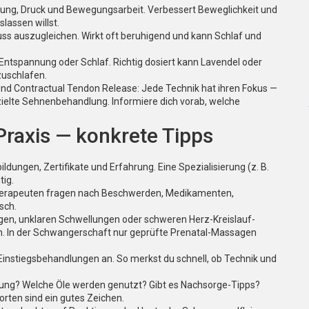
ung, Druck und Bewegungsarbeit. Verbessert Beweglichkeit und
lassen willst.
uss auszugleichen. Wirkt oft beruhigend und kann Schlaf und
Entspannung oder Schlaf. Richtig dosiert kann Lavendel oder
zuschlafen.
 und Contractual Tendon Release: Jede Technik hat ihren Fokus —
zielte Sehnenbehandlung. Informiere dich vorab, welche
 Praxis — konkrete Tipps
dungen, Zertifikate und Erfahrung. Eine Spezialisierung (z. B.
tig.
herapeuten fragen nach Beschwerden, Medikamenten,
sch.
ngen, unklaren Schwellungen oder schweren Herz-Kreislauf-
n. In der Schwangerschaft nur geprüfte Prenatal-Massagen
 Einstiegsbehandlungen an. So merkst du schnell, ob Technik und
Sitzung? Welche Öle werden genutzt? Gibt es Nachsorge-Tipps?
rten sind ein gutes Zeichen.