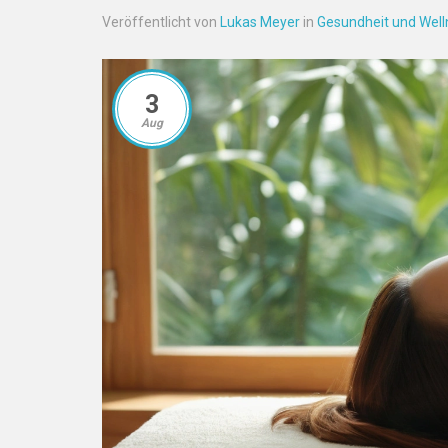
Veröffentlicht von
Lukas Meyer
in
Gesundheit und Well
3
Aug