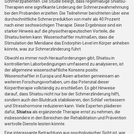
Schmerzpatienten. Die Studie belegt, dass regelmäßige Shiatsu-
Therapien eine signifikante Linderung der Schmerzwahrnehmung
bei den Probanden erzielten. Die Teilnehmer berichteten über eine
durchschnittliche Schmerzreduktion von mehr als 40 Prozent
nach einer sechswöchigen Therapie. Diese Ergebnisse sind ein
starker Hinweis auf die physiotherapeutischen Vorteile, die
Shiatsu bieten kann. Wissenschaftler mutmaßen, dass die
Stimulation der Meridiane das Endorphin-Level im Körper anheben
könnte, was zur Schmerzlinderung führt.
Obwohl es immer noch Herausforderungen gibt, Shiatsu in
kontrollierten Laborbedingungen umfassend zu analysieren, ist
der allgemeine wissenschaftliche Konsens positiv.
Wissenschaftler in Europa und Asien arbeiten gemeinsam an
weiteren Forschungsvorhaben, um das Potenzial dieser
Körpertherapie vollständig zu erschließen. Es gibt Hinweise
darauf, dass Shiatsu nicht nur bei der Schmerzlinderung hilft,
sondern auch den Blutdruck stabilisieren, den Schlaf verbessern
und Stresshormone reduzieren kann. Viele Experten plädieren
dafür,
Shiatsu
als ergänzende Therapie ernst zu nehmen, die
insbesondere in den Bereichen der Rehabilitation und Prävention
wertvolle Dienste leisten könnte.
Eine interessante Betrachtung aus psychologischer Sicht ist, wie