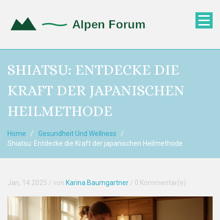
SHIATSU: ENTDECKE DIE
KRAFT DER JAPANISCHEN
HEILMETHODE
Home
Gesundheit Und Wellness
Shiatsu: Entdecke die Kraft der japanischen Heilmethode
Jan, 14 2025
/ von
Karina Baumgartner
/
0 Kommentar(e)