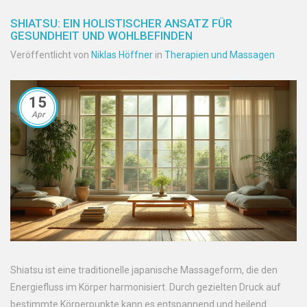
SHIATSU: EIN HOLISTISCHER ANSATZ FÜR
GESUNDHEIT UND WOHLBEFINDEN
Veröffentlicht von
Niklas Höffner
in
Therapien und Massagen
15
Apr
Shiatsu ist eine traditionelle japanische Massageform, die den
Energiefluss im Körper harmonisiert. Durch gezielten Druck auf
bestimmte Körperpunkte kann es entspannend und heilend