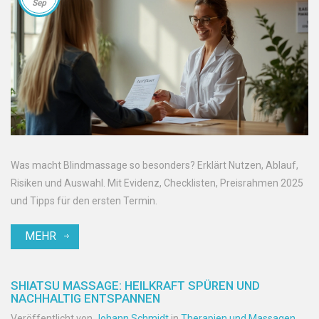
Sep
Was macht Blindmassage so besonders? Erklärt Nutzen, Ablauf,
Risiken und Auswahl. Mit Evidenz, Checklisten, Preisrahmen 2025
und Tipps für den ersten Termin.
MEHR
SHIATSU MASSAGE: HEILKRAFT SPÜREN UND
NACHHALTIG ENTSPANNEN
Veröffentlicht von
Johann Schmidt
in
Therapien und Massagen