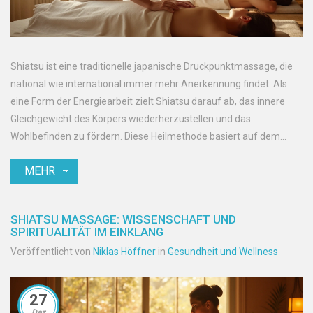
Shiatsu ist eine traditionelle japanische Druckpunktmassage, die
national wie international immer mehr Anerkennung findet. Als
eine Form der Energiearbeit zielt Shiatsu darauf ab, das innere
Gleichgewicht des Körpers wiederherzustellen und das
Wohlbefinden zu fördern. Diese Heilmethode basiert auf dem
tiefen Verständnis der energetischen Meridiane im Körper. Lernen
MEHR
Sie die Vorteile von Shiatsu kennen und wie es Ihr Leben positiv
beeinflussen kann.
SHIATSU MASSAGE: WISSENSCHAFT UND
SPIRITUALITÄT IM EINKLANG
Veröffentlicht von
Niklas Höffner
in
Gesundheit und Wellness
27
Dez