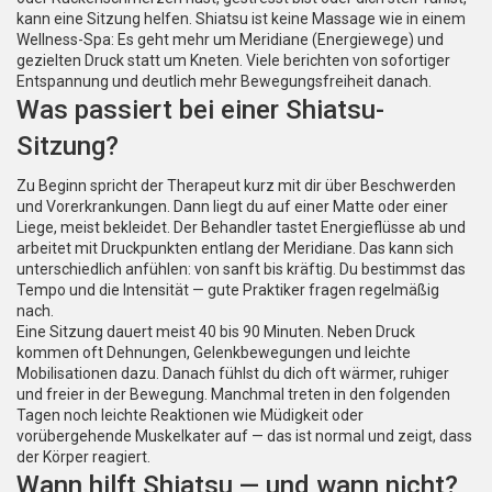
kann eine Sitzung helfen. Shiatsu ist keine Massage wie in einem
Wellness-Spa: Es geht mehr um Meridiane (Energiewege) und
gezielten Druck statt um Kneten. Viele berichten von sofortiger
Entspannung und deutlich mehr Bewegungsfreiheit danach.
Was passiert bei einer Shiatsu-
Sitzung?
Zu Beginn spricht der Therapeut kurz mit dir über Beschwerden
und Vorerkrankungen. Dann liegt du auf einer Matte oder einer
Liege, meist bekleidet. Der Behandler tastet Energieflüsse ab und
arbeitet mit Druckpunkten entlang der Meridiane. Das kann sich
unterschiedlich anfühlen: von sanft bis kräftig. Du bestimmst das
Tempo und die Intensität — gute Praktiker fragen regelmäßig
nach.
Eine Sitzung dauert meist 40 bis 90 Minuten. Neben Druck
kommen oft Dehnungen, Gelenkbewegungen und leichte
Mobilisationen dazu. Danach fühlst du dich oft wärmer, ruhiger
und freier in der Bewegung. Manchmal treten in den folgenden
Tagen noch leichte Reaktionen wie Müdigkeit oder
vorübergehende Muskelkater auf — das ist normal und zeigt, dass
der Körper reagiert.
Wann hilft Shiatsu — und wann nicht?