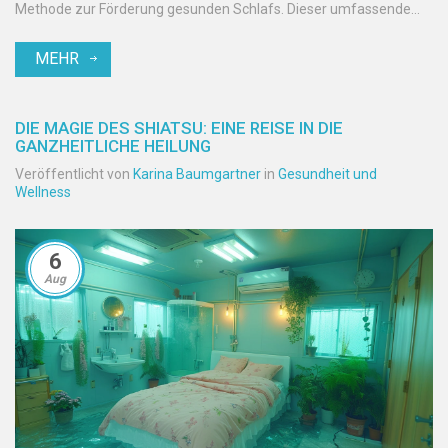
Methode zur Förderung gesunden Schlafs. Dieser umfassende
Leitfaden bietet praxisnahe Tipps, Techniken und
MEHR
Hintergrundinformationen zur Integration von Shiatsu in die
Schlafroutine.
DIE MAGIE DES SHIATSU: EINE REISE IN DIE
GANZHEITLICHE HEILUNG
Veröffentlicht von
Karina Baumgartner
in
Gesundheit und
Wellness
6
Aug