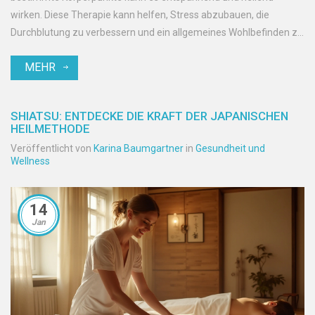
wirken. Diese Therapie kann helfen, Stress abzubauen, die
Durchblutung zu verbessern und ein allgemeines Wohlbefinden zu
fördern. Erfahre, wie Shiatsu in dein tägliches Leben integriert
MEHR
werden kann, um Körper und Geist in Einklang zu bringen.
SHIATSU: ENTDECKE DIE KRAFT DER JAPANISCHEN
HEILMETHODE
Veröffentlicht von
Karina Baumgartner
in
Gesundheit und
Wellness
14
Jan