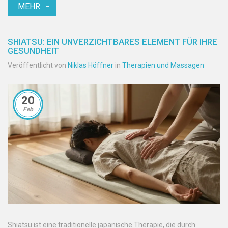
MEHR
SHIATSU: EIN UNVERZICHTBARES ELEMENT FÜR IHRE
GESUNDHEIT
Veröffentlicht von
Niklas Höffner
in
Therapien und Massagen
20
Feb
Shiatsu ist eine traditionelle japanische Therapie, die durch