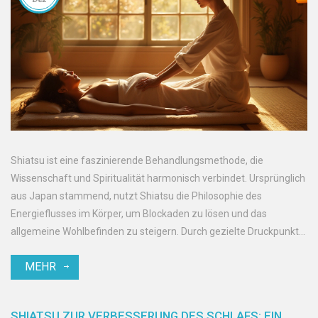
Shiatsu ist eine faszinierende Behandlungsmethode, die
Wissenschaft und Spiritualität harmonisch verbindet. Ursprünglich
aus Japan stammend, nutzt Shiatsu die Philosophie des
Energieflusses im Körper, um Blockaden zu lösen und das
allgemeine Wohlbefinden zu steigern. Durch gezielte Druckpunkte
wird nicht nur die physische, sondern auch die psychische
MEHR
Gesundheit gefördert. Dieser Artikel gibt interessante Einblicke in
die Techniken und Vorteile des Shiatsu und hilft zu verstehen,
warum es weltweit an Beliebtheit gewonnen hat.
SHIATSU ZUR VERBESSERUNG DES SCHLAFS: EIN