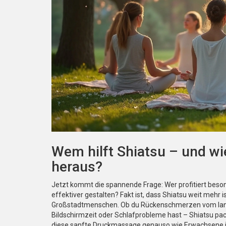
Wem hilft Shiatsu – und wie
heraus?
Jetzt kommt die spannende Frage: Wer profitiert beso
effektiver gestalten? Fakt ist, dass Shiatsu weit mehr
Großstadtmenschen. Ob du Rückenschmerzen vom lan
Bildschirmzeit oder Schlafprobleme hast – Shiatsu pa
diese sanfte Druckmassage genauso wie Erwachsene im