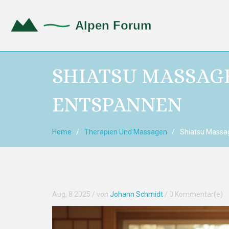
SHIATSU MASSAG
ENTSPANNEN
Home
Therapien Und Massagen
Shiatsu Massag
Aug, 8 2025
/ von
Johann Schmidt
/
0 Kommentar(e)