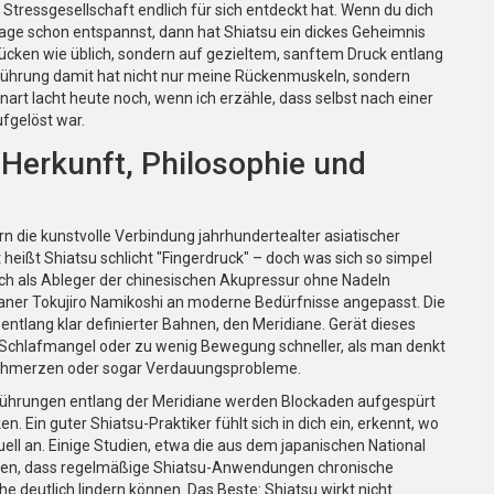
Stressgesellschaft endlich für sich entdeckt hat. Wenn du dich
ge schon entspannst, dann hat Shiatsu ein dickes Geheimnis
Drücken wie üblich, sondern auf gezieltem, sanftem Druck entlang
rührung damit hat nicht nur meine Rückenmuskeln, sondern
art lacht heute noch, wenn ich erzähle, dass selbst nach einer
ufgelöst war.
 Herkunft, Philosophie und
rn die kunstvolle Verbindung jahrhundertealter asiatischer
heißt Shiatsu schlicht "Fingerdruck" – doch was sich so simpel
ich als Ableger der chinesischen Akupressur ohne Nadeln
aner Tokujiro Namikoshi an moderne Bedürfnisse angepasst. Die
 entlang klar definierter Bahnen, den Meridiane. Gerät dieses
, Schlafmangel oder zu wenig Bewegung schneller, als man denkt
chmerzen oder sogar Verdauungsprobleme.
erührungen entlang der Meridiane werden Blockaden aufgespürt
. Ein guter Shiatsu-Praktiker fühlt sich in dich ein, erkennt, wo
uell an. Einige Studien, etwa die aus dem japanischen National
igen, dass regelmäßige Shiatsu-Anwendungen chronische
eutlich lindern können. Das Beste: Shiatsu wirkt nicht