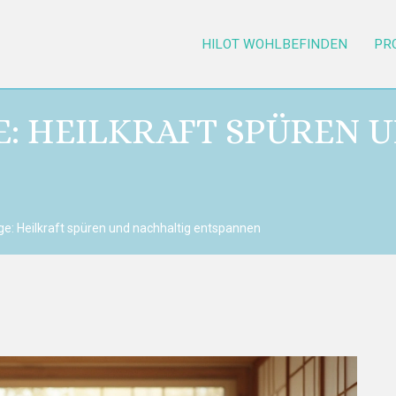
HILOT WOHLBEFINDEN
PR
E: HEILKRAFT SPÜREN 
e: Heilkraft spüren und nachhaltig entspannen