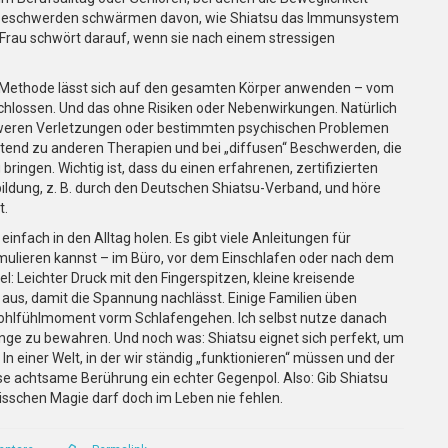
e Beschwerden schwärmen davon, wie Shiatsu das Immunsystem
Frau schwört darauf, wenn sie nach einem stressigen
 Die Methode lässt sich auf den gesamten Körper anwenden – vom
chlossen. Und das ohne Risiken oder Nebenwirkungen. Natürlich
schweren Verletzungen oder bestimmten psychischen Problemen
itend zu anderen Therapien und bei „diffusen“ Beschwerden, die
bringen. Wichtig ist, dass du einen erfahrenen, zertifizierten
ildung, z. B. durch den Deutschen Shiatsu-Verband, und höre
t.
einfach in den Alltag holen. Es gibt viele Anleitungen für
imulieren kannst – im Büro, vor dem Einschlafen oder nach dem
: Leichter Druck mit den Fingerspitzen, kleine kreisende
s, damit die Spannung nachlässt. Einige Familien üben
n Wohlfühlmoment vorm Schlafengehen. Ich selbst nutze danach
nge zu bewahren. Und noch was: Shiatsu eignet sich perfekt, um
 einer Welt, in der wir ständig „funktionieren“ müssen und der
iese achtsame Berührung ein echter Gegenpol. Also: Gib Shiatsu
bisschen Magie darf doch im Leben nie fehlen.