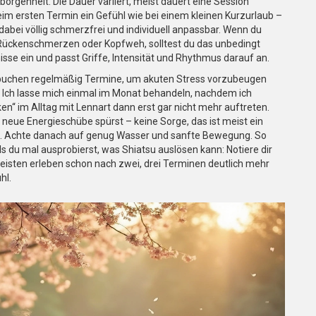
eborgenheit. Die Dauer variiert, meist dauert eine Session
im ersten Termin ein Gefühl wie bei einem kleinen Kurzurlaub –
t dabei völlig schmerzfrei und individuell anpassbar. Wenn du
ückenschmerzen oder Kopfweh, solltest du das unbedingt
isse ein und passt Griffe, Intensität und Rhythmus darauf an.
e buchen regelmäßig Termine, um akuten Stress vorzubeugen
 Ich lasse mich einmal im Monat behandeln, nachdem ich
n“ im Alltag mit Lennart dann erst gar nicht mehr auftreten.
r neue Energieschübe spürst – keine Sorge, das ist meist ein
ert. Achte danach auf genug Wasser und sanfte Bewegung. So
ls du mal ausprobierst, was Shiatsu auslösen kann: Notiere dir
 meisten erleben schon nach zwei, drei Terminen deutlich mehr
hl.