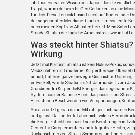
jahrtausendealtes Wissen aus Japan, das die westliche 
fragst, warum du beim bloßen Gedanken an eine Massa
für dich. Diese Technik basiert nicht auf Kneten oder 
der sogenannten Meridiane. Glaub mir, meine erste Be
auch meinen Kopf von Altlasten befreit. Mein Sohn Lenn
Stunde Shiatsu der tägliche Arbeitsstress wie in Luft a
Was steckt hinter Shiatsu?
Wirkung
Jetzt mal Klartext: Shiatsu ist kein Hokus-Pokus, sonde
Medizinlehren mit moderner Körpertherapie. Übersetzt 
anhört, hat eine ganze bewegte Geschichte. Ursprüngl
entwickelt, wurde Shiatsu im 20. Jahrhundert vom Jap
Grundidee: Im Körper fließt Energie, das sogenannte Ki,
System aus der Balance – und das passiert bei Stress
– entstehen Beschwerden wie Verspannungen, Kopfs
Shiatsu setzt genau da an. Mit ruhigen, achtsamen B
und gelöst. Das bedeutet aber nicht wildes Herumdrücken
die Energie stockt und passt seine Berührungen individ
Center for Complementary and Integrative Health, ze
Rückenschmerzen, Stress-Symptome und innere Unruhe d