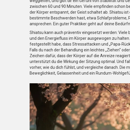
weggleiten, und gibt dir ein Gefühl von Stabilität und G
zwischen 60 und 90 Minuten. Viele empfinden schon be
der Körper entspannt, der Geist schaltet ab. Shiatsu is
bestimmte Beschwerden hast, etwa Schlafprobleme, R
ansprechen. Ein guter Praktiker geht auf deine Bedürfn
Shiatsu kann auch präventiv eingesetzt werden: Viel
und den Energiefluss im Körper ausgewogen zu halten.
festgestellt habe, dass Stressattacken und „Papa-Rücke
Falls du nach der Behandlung ein leichtes „Ziehen“ ode
Zeichen dafür, dass der Körper auf die Anreize reagi
unterstützt du die Wirkung der Sitzung optimal. Und fal
vorher, wie du dich fühlst, und vergleiche danach. Die
Beweglichkeit, Gelassenheit und ein Rundum-Wohlgefü