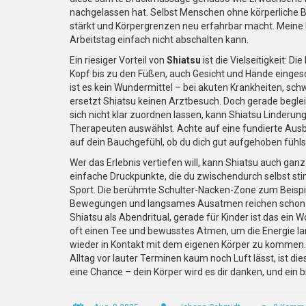
nachgelassen hat. Selbst Menschen ohne körperlich
stärkt und Körpergrenzen neu erfahrbar macht. Meine 
Arbeitstag einfach nicht abschalten kann.
Ein riesiger Vorteil von
Shiatsu
ist die Vielseitigkeit:
Kopf bis zu den Füßen, auch Gesicht und Hände einges
ist es kein Wundermittel – bei akuten Krankheiten, 
ersetzt Shiatsu keinen Arztbesuch. Doch gerade begle
sich nicht klar zuordnen lassen, kann Shiatsu Linderung 
Therapeuten auswählst. Achte auf eine fundierte Ausb
auf dein Bauchgefühl, ob du dich gut aufgehoben fühls
Wer das Erlebnis vertiefen will, kann Shiatsu auch ganz 
einfache Druckpunkte, die du zwischendurch selbst st
Sport. Die berühmte Schulter-Nacken-Zone zum Beispiel
Bewegungen und langsames Ausatmen reichen schon au
Shiatsu als Abendritual, gerade für Kinder ist das ei
oft einen Tee und bewusstes Atmen, um die Energie la
wieder in Kontakt mit dem eigenen Körper zu kommen. In
Alltag vor lauter Terminen kaum noch Luft lässt, ist d
eine Chance – dein Körper wird es dir danken, und ein 