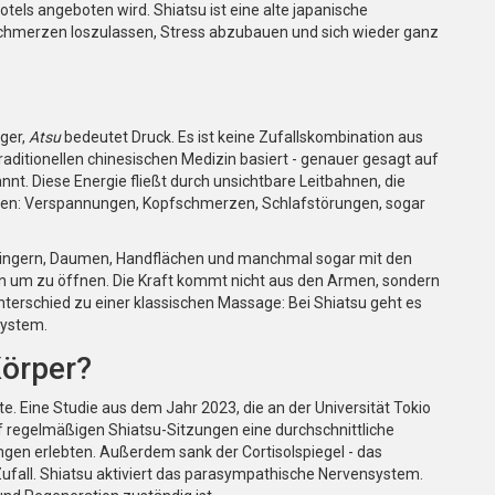
tels angeboten wird. Shiatsu ist eine alte japanische
Schmerzen loszulassen, Stress abzubauen und sich wieder ganz
ger,
Atsu
bedeutet Druck. Es ist keine Zufallskombination aus
aditionellen chinesischen Medizin basiert - genauer gesagt auf
nt. Diese Energie fließt durch unsichtbare Leitbahnen, die
rden: Verspannungen, Kopfschmerzen, Schlafstörungen, sogar
 Fingern, Daumen, Handflächen und manchmal sogar mit den
n um zu öffnen. Die Kraft kommt nicht aus den Armen, sondern
terschied zu einer klassischen Massage: Bei Shiatsu geht es
system.
Körper?
. Eine Studie aus dem Jahr 2023, die an der Universität Tokio
f regelmäßigen Shiatsu-Sitzungen eine durchschnittliche
en erlebten. Außerdem sank der Cortisolspiegel - das
Zufall. Shiatsu aktiviert das parasympathische Nervensystem.