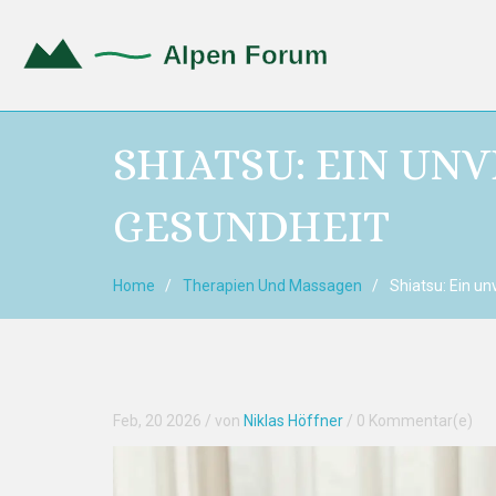
SHIATSU: EIN UN
GESUNDHEIT
Home
Therapien Und Massagen
Shiatsu: Ein u
Feb, 20 2026
/ von
Niklas Höffner
/
0 Kommentar(e)