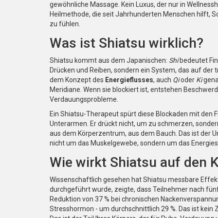
gewöhnliche Massage. Kein Luxus, der nur in Wellnessho
Heilmethode, die seit Jahrhunderten Menschen hilft, 
zu fühlen.
Was ist Shiatsu wirklich?
Shiatsu kommt aus dem Japanischen:
Shi
bedeutet Fin
Drücken und Reiben, sondern ein System, das auf der tr
dem Konzept des
Energieflusses
, auch
Qi
oder
Ki
genan
Meridiane. Wenn sie blockiert ist, entstehen Beschwe
Verdauungsprobleme.
Ein Shiatsu-Therapeut spürt diese Blockaden mit den
Unterarmen. Er drückt nicht, um zu schmerzen, sonder
aus dem Körperzentrum, aus dem Bauch. Das ist der Un
nicht um das Muskelgewebe, sondern um das Energie
Wie wirkt Shiatsu auf den 
Wissenschaftlich gesehen hat Shiatsu messbare Effekte
durchgeführt wurde, zeigte, dass Teilnehmer nach fün
Reduktion von 37 % bei chronischen Nackenverspannung
Stresshormon - um durchschnittlich 29 %. Das ist kein 