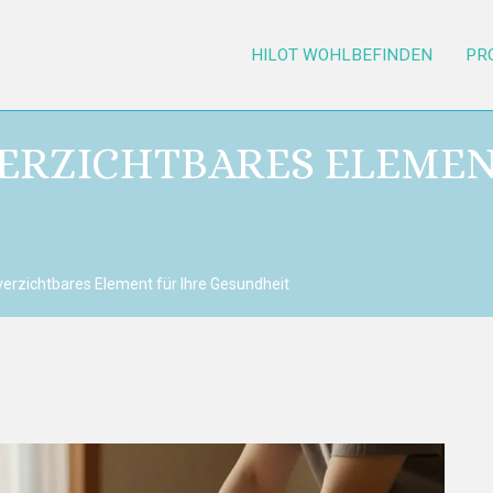
HILOT WOHLBEFINDEN
PR
VERZICHTBARES ELEMEN
nverzichtbares Element für Ihre Gesundheit