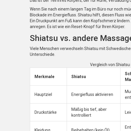
Das ist der Teil Ihres Körpers, der für Ruhe, Verdauung
Wenn Sie nach einem langen Tag im Büro nur noch müde 
Blockade im Energiefluss. Shiatsu hilft, diesen Fluss wi
Ein Druckpunkt am Fuß kann den Kopfschmerz lindern.
anregen. Es ist wie ein Reset-Knopf für Ihren Körper.
Shiatsu vs. andere Massag
Viele Menschen verwechseln Shiatsu mit Schwedischer
Unterschiede.
Vergleich von Shiats
Sc
Merkmale
Shiatsu
Ma
Mu
Hauptziel
Energiefluss aktivieren
en
Mäßig bis tief, aber
Druckstärke
Lei
kontrolliert
Ent
Kleidung
Beibehalten (kein Öl)