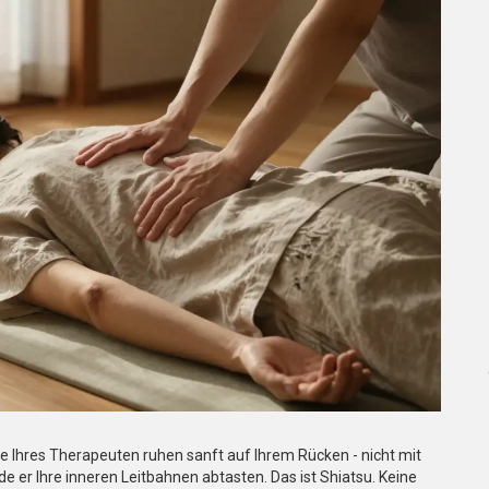
ände Ihres Therapeuten ruhen sanft auf Ihrem Rücken - nicht mit
de er Ihre inneren Leitbahnen abtasten. Das ist Shiatsu. Keine