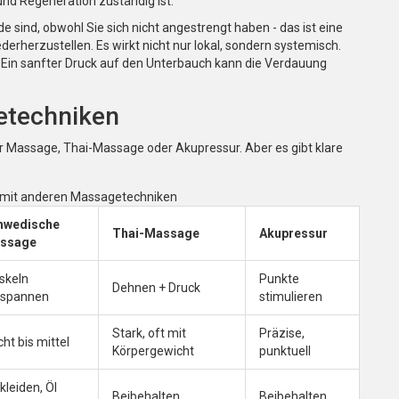
 und Regeneration zuständig ist.
sind, obwohl Sie sich nicht angestrengt haben - das ist eine
ederherzustellen. Es wirkt nicht nur lokal, sondern systemisch.
 Ein sanfter Druck auf den Unterbauch kann die Verdauung
etechniken
 Massage, Thai-Massage oder Akupressur. Aber es gibt klare
u mit anderen Massagetechniken
hwedische
Thai-Massage
Akupressur
ssage
skeln
Punkte
Dehnen + Druck
tspannen
stimulieren
Stark, oft mit
Präzise,
cht bis mittel
Körpergewicht
punktuell
kleiden, Öl
Beibehalten
Beibehalten