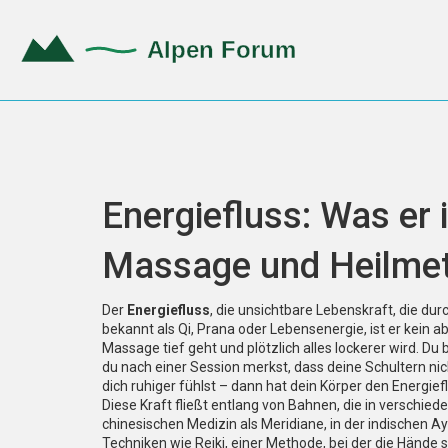
Energiefluss: Was er 
Massage und Heilmet
Der
Energiefluss
,
die unsichtbare Lebenskraft, die dur
bekannt als
Qi, Prana oder Lebensenergie
, ist er kein
Massage tief geht und plötzlich alles lockerer wird.
Du b
du nach einer Session merkst, dass deine Schultern nic
dich ruhiger fühlst – dann hat dein Körper den Energief
Diese Kraft fließt entlang von Bahnen, die in verschied
chinesischen Medizin als Meridiane, in der indischen A
Techniken wie
Reiki
,
einer Methode, bei der die Hände 