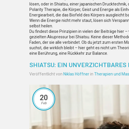
lösen
, oder in
Shiatsu
,
einer japanischen Drucktechnik, 
Polarity Therapie
,
die Körper, Geist und Energie als Ein
Energiearbeit, die das Biofeld des Körpers ausgleicht
ba
Wenn die Energie nicht mehr staut, lösen sich Verspan
selbst heilen.
Du findest diese Prinzipien in vielen der Beiträge hier
gezielten Akupressur bei Shiatsu. Keine dieser Methode
Faden, der sie alle verbindet. Ob du jetzt zum ersten
suchst, die wirklich bleibt – hier geht es nicht um Theo
eine Berührung, eine Rückkehr zur Balance.
SHIATSU: EIN UNVERZICHTBARES
Veröffentlicht von
Niklas Höffner
in
Therapien und Ma
20
Feb