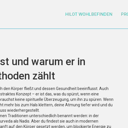
HILOT WOHLBEFINDEN
PR
ist und warum er in
hoden zählt
ch den Körper fließt und dessen Gesundheit beeinflusst
. Auch
 abstraktes Konzept – er ist das, was du spürst, wenn eine
rauchst keine spirituelle Überzeugung, um ihn zu spüren. Wenn
ht mehr bis zum Hals klettern, deine Atmung tiefer wird und du
luss wiederhergestellt.
enen Traditionen unterschiedlich benannt werden: in der
yurveda als Nadis. Aber du findest sie auch in modernen
sanft auf den Körper gesetzt werden, um blockierte Energie zu