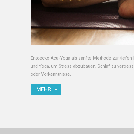
Entdecke Acu-Yoga als sanfte Methode zur tiefen 
und Yoga, um Stress abzubauen, Schlaf zu verbess
oder Vorkenntnisse.
MEHR