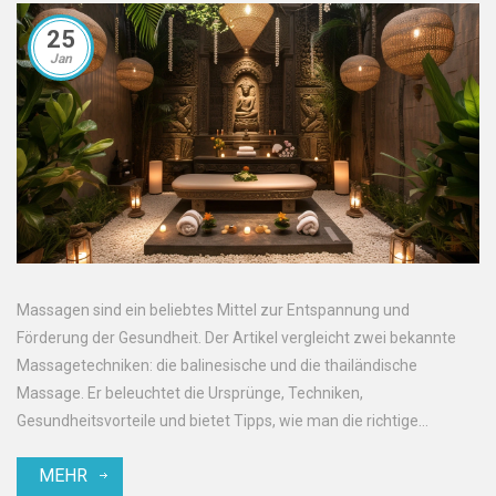
25
Jan
Massagen sind ein beliebtes Mittel zur Entspannung und
Förderung der Gesundheit. Der Artikel vergleicht zwei bekannte
Massagetechniken: die balinesische und die thailändische
Massage. Er beleuchtet die Ursprünge, Techniken,
Gesundheitsvorteile und bietet Tipps, wie man die richtige
Massage für seine Bedürfnisse auswählt.
MEHR