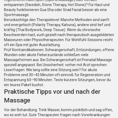
entspannen (Swedish, Stone Therapy, Hot Stone)? Für Haut und
Beauty funktionieren Gua Sha oder Snail Facial besser als eine
Sportmassage.
Berücksichtige den Therapielevel: Manche Methoden sind sanft
und energetisch (Polarity Therapy, Kahuna), andere sind tief und
kräftig (Thai Bodywork, Deep Tissue). Wenn du chronische
Beschwerden hast, such gezielt nach therapeutisch ausgebildeten
Masseuren oder Physiotherapeuten. Für Wohlfühl-Sessions reicht
oft ein Spa mit guter Ausstattung.
Prüf Kontraindikationen: Schwangerschaft, Entzündungen, offene
Wunden oder akute Fieberzustände schließen viele
Massageformen aus. Bei Schwangerschaft ist Prenatal Massage
speziell angepasst. Bei Unsicherheit: vorher mit Arzt sprechen.
Leserfragen: Wie lang sollte eine Sitzung sein? Für akute
Probleme sind 30–45 Minuten oft sinnvoll; für Regeneration und
Entspannung 60–90 Minuten. Teste kürzere Sitzungen, bevor du
ein teures Paket buchst.
Praktische Tipps vor und nach der
Massage
Vor der Behandlung: Trink Wasser, komm pünktlich und sag offen,
wo es weh tut. Gute Therapeuten fragen nach Vorerkrankungen