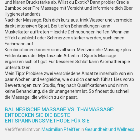
und klären Druckstärke ab. Willst du Exotik? Dann probier Creole
Bamboo oder Fire Massage mit Vorsicht und informiere dich über
Hygienestandards.
Nach der Massage: Ruh dich kurz aus, trink Wasser und vermeide
direkt intensiven Sport. Bei tiefen Behandlungen kann
Muskelkater auftreten – leichte Dehnübungen helfen. Wenn ein
Effekt ausbleibt oder Schmerzen stärker werden, such einen
Fachmann auf.
Kombinationen können sinnvoll sein: Medizinische Massage plus
Feldenkrais oder Myofasziale Arbeit mit Sports Massage
ergänzen sich oft gut. Für besseren Schlaf kann Aromatherapie
unterstützen.
Mein Tipp: Probiere zwei verschiedene Ansätze innerhalb von ein
paar Wochen und vergleiche, wie du dich danach fühlst. Lies vorab
Bewertungen zum Studio, frag nach Qualifikationen und nimm
keine Behandlung, die dir unangenehm ist. So findest du schnell
die Massage, die wirklich zu dir passt.
BALINESISCHE MASSAGE VS. THAIMASSAGE:
ENTDECKEN SIE DIE BESTE
ENTSPANNUNGSMETHODE FÜR SIE
Veröffentlicht von
Maximilian Pfeiffer
in
Gesundheit und Wellness