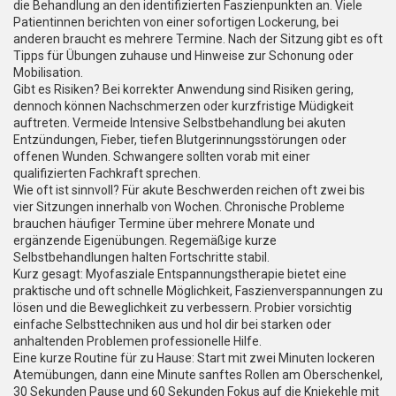
die Behandlung an den identifizierten Faszienpunkten an. Viele
Patientinnen berichten von einer sofortigen Lockerung, bei
anderen braucht es mehrere Termine. Nach der Sitzung gibt es oft
Tipps für Übungen zuhause und Hinweise zur Schonung oder
Mobilisation.
Gibt es Risiken? Bei korrekter Anwendung sind Risiken gering,
dennoch können Nachschmerzen oder kurzfristige Müdigkeit
auftreten. Vermeide Intensive Selbstbehandlung bei akuten
Entzündungen, Fieber, tiefen Blutgerinnungsstörungen oder
offenen Wunden. Schwangere sollten vorab mit einer
qualifizierten Fachkraft sprechen.
Wie oft ist sinnvoll? Für akute Beschwerden reichen oft zwei bis
vier Sitzungen innerhalb von Wochen. Chronische Probleme
brauchen häufiger Termine über mehrere Monate und
ergänzende Eigenübungen. Regemäßige kurze
Selbstbehandlungen halten Fortschritte stabil.
Kurz gesagt: Myofasziale Entspannungstherapie bietet eine
praktische und oft schnelle Möglichkeit, Faszienverspannungen zu
lösen und die Beweglichkeit zu verbessern. Probier vorsichtig
einfache Selbsttechniken aus und hol dir bei starken oder
anhaltenden Problemen professionelle Hilfe.
Eine kurze Routine für zu Hause: Start mit zwei Minuten lockeren
Atemübungen, dann eine Minute sanftes Rollen am Oberschenkel,
30 Sekunden Pause und 60 Sekunden Fokus auf die Kniekehle mit