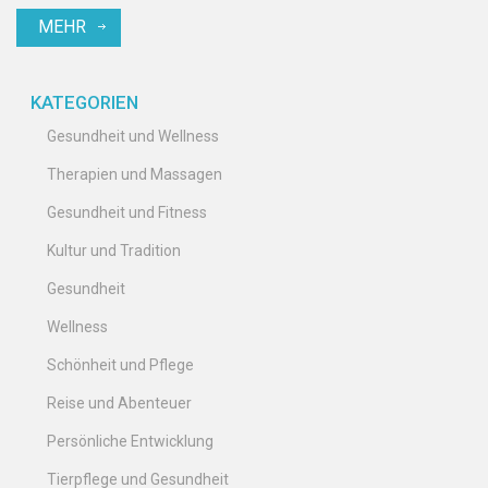
lindern. Man sagt, diese alternative Behandlung kann Wunder
MEHR
bewirken. Lasst uns gemeinsam erforschen, ob Myofasziale
Entspannungstherapie die Antwort auf Ihren Schmerz sein
könnte.
KATEGORIEN
Gesundheit und Wellness
Therapien und Massagen
Gesundheit und Fitness
Kultur und Tradition
Gesundheit
Wellness
Schönheit und Pflege
Reise und Abenteuer
Persönliche Entwicklung
Tierpflege und Gesundheit