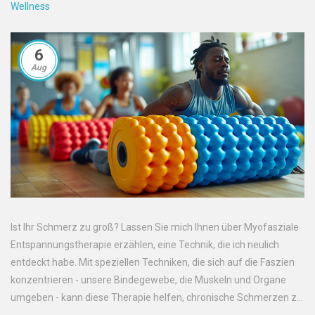
Wellness
6
Aug
Ist Ihr Schmerz zu groß? Lassen Sie mich Ihnen über Myofasziale
Entspannungstherapie erzählen, eine Technik, die ich neulich
entdeckt habe. Mit speziellen Techniken, die sich auf die Faszien
konzentrieren - unsere Bindegewebe, die Muskeln und Organe
umgeben - kann diese Therapie helfen, chronische Schmerzen zu