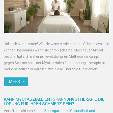
Hallo alle zusammen! Wir alle wissen, wie quälend Schmerzen sein
können, besonders wenn sie chronisch sind. Mein neuer Artikel
beschäftigt sich mit einer revolutionären Methode im Kampf
gegen Schmerzen - der Myofaszialen Entspannungstherapie. In
meinem Beitrag erkläre ich, wie diese Therapie funktioniert,
welche Vorteile sie bietet und warum sie als eine Revolution in der
MEHR
Schmerzbehandlung angesehen wird. Begleiten Sie mich auf
dieser spannenden Entdeckungsreise und lassen Sie uns
gemeinsam Wege zur Schmerzlinderung erkunden!
KANN MYOFASZIALE ENTSPANNUNGSTHERAPIE DIE
LÖSUNG FÜR IHREN SCHMERZ SEIN?
Veröffentlicht von
Karina Baumgartner
in
Gesundheit und