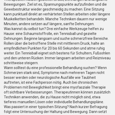
Bewegungen. Ziel ist es, Spannungspunkte aufzufinden und die
Gewebestruktur wieder geschmeidig zu machen. Eine Sitzung
kann punktuell direkt an verhärteten Stellen arbeiten oder längere
Muskelketten behandeln. Manche Techniken dauern nur wenige
Minuten, andere setzen auf längere, sanfte Dehnungen.
Was kannst du selbst tun? Drei einfache Werkzeuge helfen zu
Hause: eine Schaumstoffrolle, ein Tennisball und gezielte
Dehnungen. Beginne langsam und suche schmerzfreie Bereiche.
Rollen über die betroffene Stelle mit mittlerem Druck, halte an
empfindlichen Punkten für 20 bis 60 Sekunden und atme ruhig
weiter. Ein Tennisball eignet sich bestens für Schultern, Fußsohlen
und den unteren Rücken. Immer langsam arbeiten und Reizniveau
schrittweise steigern.
Wann solltest du eine professionelle Behandlung suchen? Wenn
Schmerzen stark sind, Symptome nach mehreren Tagen nicht
besser werden oder neurologische Ausfälle wie Taubheit
auftreten, ist eine Fachperson nötig. Auch bei chronischen
Problemen mit Beweglichkeit bringt eine myofasziale Therapie
oft sichtbare Verbesserungen. Therapeutinnen können zusätzlich
Techniken anwenden, die zu Hause nicht möglich sind, etwa
tieferes manuellen Lösen oder individuelle Behandlungspläne.
Was passiert in einer typischen Sitzung? Nach kurzer Befragung
folgt eine Untersuchung der Haltung und Bewegung. Dann setzt