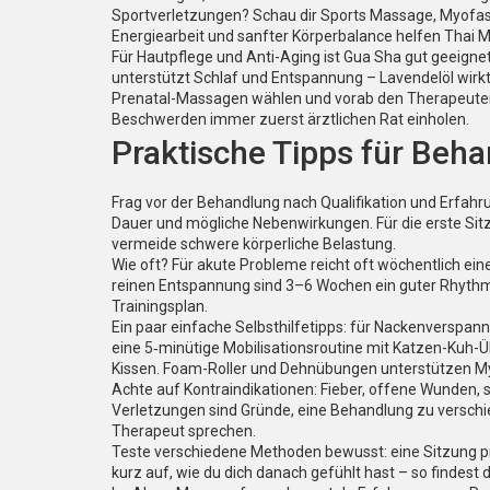
Sportverletzungen? Schau dir Sports Massage, Myofasz
Energiearbeit und sanfter Körperbalance helfen Thai 
Für Hautpflege und Anti-Aging ist Gua Sha gut geeigne
unterstützt Schlaf und Entspannung – Lavendelöl wirkt
Prenatal-Massagen wählen und vorab den Therapeuten
Beschwerden immer zuerst ärztlichen Rat einholen.
Praktische Tipps für Beh
Frag vor der Behandlung nach Qualifikation und Erfahru
Dauer und mögliche Nebenwirkungen. Für die erste Sit
vermeide schwere körperliche Belastung.
Wie oft? Für akute Probleme reicht oft wöchentlich e
reinen Entspannung sind 3–6 Wochen ein guter Rhythmu
Trainingsplan.
Ein paar einfache Selbsthilfetipps: für Nackenverspan
eine 5‑minütige Mobilisationsroutine mit Katzen-Kuh-
Kissen. Foam-Roller und Dehnübungen unterstützen M
Achte auf Kontraindikationen: Fieber, offene Wunden
Verletzungen sind Gründe, eine Behandlung zu verschi
Therapeut sprechen.
Teste verschiedene Methoden bewusst: eine Sitzung pro T
kurz auf, wie du dich danach gefühlt hast – so findest d