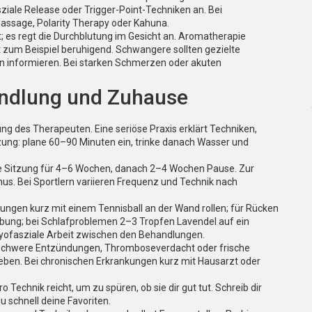
iale Release oder Trigger-Point-Techniken an. Bei
Massage, Polarity Therapy oder Kahuna.
t; es regt die Durchblutung im Gesicht an. Aromatherapie
 zum Beispiel beruhigend. Schwangere sollten gezielte
 informieren. Bei starken Schmerzen oder akuten
andlung und Zuhause
ng des Therapeuten. Eine seriöse Praxis erklärt Techniken,
zung: plane 60–90 Minuten ein, trinke danach Wasser und
ine Sitzung für 4–6 Wochen, danach 2–4 Wochen Pause. Zur
s. Bei Sportlern variieren Frequenz und Technik nach
nungen kurz mit einem Tennisball an der Wand rollen; für Rücken
Übung; bei Schlafproblemen 2–3 Tropfen Lavendel auf ein
yofasziale Arbeit zwischen den Behandlungen.
, schwere Entzündungen, Thromboseverdacht oder frische
eben. Bei chronischen Erkrankungen kurz mit Hausarzt oder
echnik reicht, um zu spüren, ob sie dir gut tut. Schreib dir
u schnell deine Favoriten.