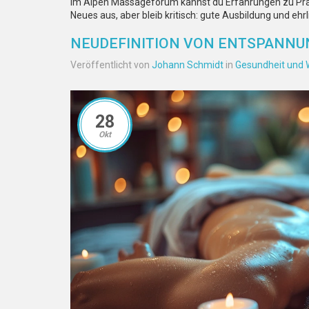
Im Alpen Massageforum kannst du Erfahrungen zu Praxe
Neues aus, aber bleib kritisch: gute Ausbildung und ehr
NEUDEFINITION VON ENTSPANNUN
Veröffentlicht von
Johann Schmidt
in
Gesundheit und 
28
Okt