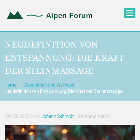
NEUDEFINITION VON
ENTSPANNUNG: DIE KRAFT
DER STEINMASSAGE
Home
Gesundheit Und Wellness
Neudefinition von Entspannung: Die Kraft der Steinmassage
Okt, 28 2023
/ von
Johann Schmidt
/
0 Kommentar(e)