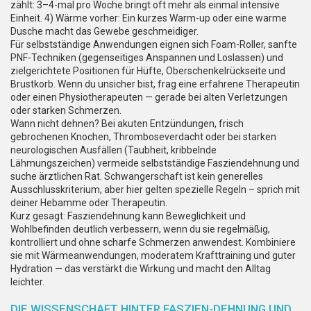
zählt: 3–4-mal pro Woche bringt oft mehr als einmal intensive
Einheit. 4) Wärme vorher: Ein kurzes Warm-up oder eine warme
Dusche macht das Gewebe geschmeidiger.
Für selbstständige Anwendungen eignen sich Foam-Roller, sanfte
PNF-Techniken (gegenseitiges Anspannen und Loslassen) und
zielgerichtete Positionen für Hüfte, Oberschenkelrückseite und
Brustkorb. Wenn du unsicher bist, frag eine erfahrene Therapeutin
oder einen Physiotherapeuten — gerade bei alten Verletzungen
oder starken Schmerzen.
Wann nicht dehnen? Bei akuten Entzündungen, frisch
gebrochenen Knochen, Thromboseverdacht oder bei starken
neurologischen Ausfällen (Taubheit, kribbelnde
Lähmungszeichen) vermeide selbstständige Fasziendehnung und
suche ärztlichen Rat. Schwangerschaft ist kein generelles
Ausschlusskriterium, aber hier gelten spezielle Regeln – sprich mit
deiner Hebamme oder Therapeutin.
Kurz gesagt: Fasziendehnung kann Beweglichkeit und
Wohlbefinden deutlich verbessern, wenn du sie regelmäßig,
kontrolliert und ohne scharfe Schmerzen anwendest. Kombiniere
sie mit Wärmeanwendungen, moderatem Krafttraining und guter
Hydration — das verstärkt die Wirkung und macht den Alltag
leichter.
DIE WISSENSCHAFT HINTER FASZIEN-DEHNUNG UND