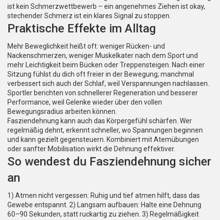
ist kein Schmerzwettbewerb – ein angenehmes Ziehen ist okay,
stechender Schmerz ist ein klares Signal zu stoppen.
Praktische Effekte im Alltag
Mehr Beweglichkeit heißt oft: weniger Rücken- und
Nackenschmerzen, weniger Muskelkater nach dem Sport und
mehr Leichtigkeit beim Bücken oder Treppensteigen. Nach einer
Sitzung fühlst du dich oft freier in der Bewegung; manchmal
verbessert sich auch der Schlaf, weil Verspannungen nachlassen.
Sportler berichten von schnellerer Regeneration und besserer
Performance, weil Gelenke wieder über den vollen
Bewegungsradius arbeiten können.
Fasziendehnung kann auch das Körpergefühl schärfen. Wer
regelmäßig dehnt, erkennt schneller, wo Spannungen beginnen
und kann gezielt gegensteuern. Kombiniert mit Atemübungen
oder sanfter Mobilisation wirkt die Dehnung effektiver.
So wendest du Fasziendehnung sicher
an
1) Atmen nicht vergessen: Ruhig und tief atmen hilft, dass das
Gewebe entspannt. 2) Langsam aufbauen: Halte eine Dehnung
60–90 Sekunden, statt ruckartig zu ziehen. 3) Regelmäßigkeit