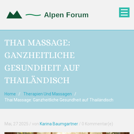
THAI MASSAGE:
GANZHEITLICHE
GESUNDHEIT AUF
THAILÄNDISCH
Home
Therapien Und Massagen
Thai Massage: Ganzheitliche Gesundheit auf Thailändisch
Mai, 27 2025
/ von
Karina Baumgartner
/
0 Kommentar(e)