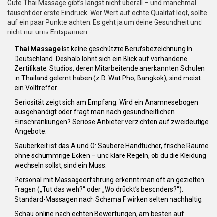
Gute Thai Massage gibt’s längst nicht überall – und manchmal
täuscht der erste Eindruck. Wer Wert auf echte Qualität legt, sollte
auf ein paar Punkte achten. Es geht ja um deine Gesundheit und
nicht nur ums Entspannen.
Thai Massage
ist keine geschützte Berufsbezeichnung in
Deutschland. Deshalb lohnt sich ein Blick auf vorhandene
Zertifikate. Studios, deren Mitarbeitende anerkannten Schulen
in Thailand gelernt haben (z.B. Wat Pho, Bangkok), sind meist
ein Volltreffer.
Seriosität zeigt sich am Empfang. Wird ein Anamnesebogen
ausgehändigt oder fragt man nach gesundheitlichen
Einschränkungen? Seriöse Anbieter verzichten auf zweideutige
Angebote.
Sauberkeit ist das A und O: Saubere Handtücher, frische Räume
ohne schummrige Ecken – und klare Regeln, ob du die Kleidung
wechseln sollst, sind ein Muss.
Personal mit Massageerfahrung erkennt man oft an gezielten
Fragen („Tut das weh?“ oder „Wo drückt’s besonders?“).
Standard-Massagen nach Schema F wirken selten nachhaltig.
Schau online nach echten Bewertungen, am besten auf