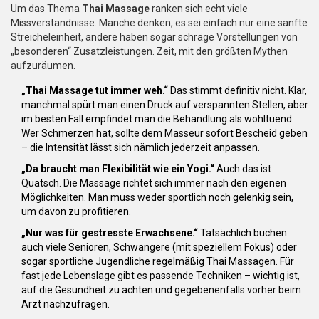
Um das Thema
Thai Massage
ranken sich echt viele
Missverständnisse. Manche denken, es sei einfach nur eine sanfte
Streicheleinheit, andere haben sogar schräge Vorstellungen von
„besonderen“ Zusatzleistungen. Zeit, mit den größten Mythen
aufzuräumen.
„Thai Massage tut immer weh.“
Das stimmt definitiv nicht. Klar,
manchmal spürt man einen Druck auf verspannten Stellen, aber
im besten Fall empfindet man die Behandlung als wohltuend.
Wer Schmerzen hat, sollte dem Masseur sofort Bescheid geben
– die Intensität lässt sich nämlich jederzeit anpassen.
„Da braucht man Flexibilität wie ein Yogi.“
Auch das ist
Quatsch. Die Massage richtet sich immer nach den eigenen
Möglichkeiten. Man muss weder sportlich noch gelenkig sein,
um davon zu profitieren.
„Nur was für gestresste Erwachsene.“
Tatsächlich buchen
auch viele Senioren, Schwangere (mit speziellem Fokus) oder
sogar sportliche Jugendliche regelmäßig Thai Massagen. Für
fast jede Lebenslage gibt es passende Techniken – wichtig ist,
auf die Gesundheit zu achten und gegebenenfalls vorher beim
Arzt nachzufragen.