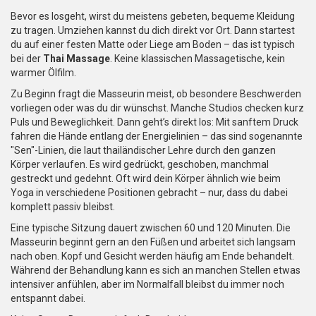
Bevor es losgeht, wirst du meistens gebeten, bequeme Kleidung
zu tragen. Umziehen kannst du dich direkt vor Ort. Dann startest
du auf einer festen Matte oder Liege am Boden – das ist typisch
bei der
Thai Massage
. Keine klassischen Massagetische, kein
warmer Ölfilm.
Zu Beginn fragt die Masseurin meist, ob besondere Beschwerden
vorliegen oder was du dir wünschst. Manche Studios checken kurz
Puls und Beweglichkeit. Dann geht’s direkt los: Mit sanftem Druck
fahren die Hände entlang der Energielinien – das sind sogenannte
"Sen"-Linien, die laut thailändischer Lehre durch den ganzen
Körper verlaufen. Es wird gedrückt, geschoben, manchmal
gestreckt und gedehnt. Oft wird dein Körper ähnlich wie beim
Yoga in verschiedene Positionen gebracht – nur, dass du dabei
komplett passiv bleibst.
Eine typische Sitzung dauert zwischen 60 und 120 Minuten. Die
Masseurin beginnt gern an den Füßen und arbeitet sich langsam
nach oben. Kopf und Gesicht werden häufig am Ende behandelt.
Während der Behandlung kann es sich an manchen Stellen etwas
intensiver anfühlen, aber im Normalfall bleibst du immer noch
entspannt dabei.