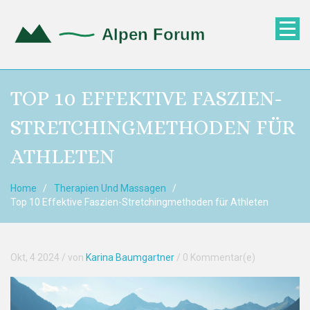
TOP 10 EFFEKTIVE FASZIEN-
STRETCHINGMETHODEN FÜR
ATHLETEN
Home
Therapien Und Massagen
Top 10 Effektive Faszien-Stretchingmethoden für Athleten
Okt, 4 2024
/ von
Karina Baumgartner
/
0 Kommentar(e)