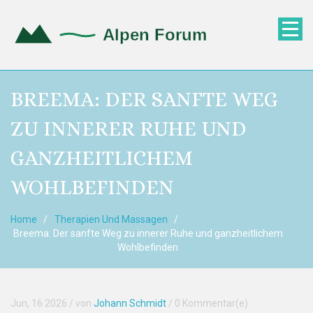
BREEMA: DER SANFTE WEG
ZU INNERER RUHE UND
GANZHEITLICHEM
WOHLBEFINDEN
Home
Therapien Und Massagen
Breema: Der sanfte Weg zu innerer Ruhe und ganzheitlichem
Wohlbefinden
Jun, 16 2026
/ von
Johann Schmidt
/
0 Kommentar(e)