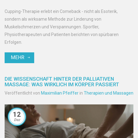
Cupping-Therapie erlebt ein Comeback - nicht als Esoterik,
sondern als wirksame Methode zur Linderung von
Muskelschmerzen und Verspannungen. Sportler,
Physiotherapeuten und Patienten berichten von spürbaren
Erfolgen.
MEHR
DIE WISSENSCHAFT HINTER DER PALLIATIVEN
MASSAGE: WAS WIRKLICH IM KÖRPER PASSIERT
Veröffentlicht von
Maximilian Pfeiffer
in
Therapien und Massagen
12
Dez