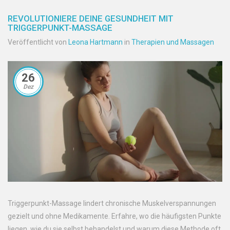
REVOLUTIONIERE DEINE GESUNDHEIT MIT
TRIGGERPUNKT-MASSAGE
Veröffentlicht von
Leona Hartmann
in
Therapien und Massagen
26
Dez
Triggerpunkt-Massage lindert chronische Muskelverspannungen
gezielt und ohne Medikamente. Erfahre, wo die häufigsten Punkte
liegen, wie du sie selbst behandelst und warum diese Methode oft