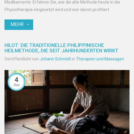
Medikamente. Erfahren Sie, wie die alte Methode heute in der
Physiotherapie eingesetzt wird und wer davon profitiert.
MEHR
HILOT: DIE TRADITIONELLE PHILIPPINISCHE
HEILMETHODE, DIE SEIT JAHRHUNDERTEN WIRKT
Veröffentlicht von
Johann Schmidt
in
Therapien und Massagen
4
Dez