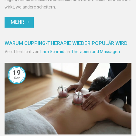
wirkt, wo andere scheitern.
MEHR
WARUM CUPPING-THERAPIE WIEDER POPULÄR WIRD
Veröffentlicht von
Lara Schmidt
in
Therapien und Massagen
19
Dez