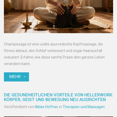
Champissage ist eine uralte ayurvedische Kopfmassage, die
Stress abbaut, den Schlaf verbessert und sogar Haarausfall
reduziert. Erfahre, wie diese sanfte Praxis dein ganzes Leben
verändern kann.
MEHR
DIE GESUNDHEITLICHEN VORTEILE VON HELLERWORK:
KÖRPER, GEIST UND BEWEGUNG NEU AUSRICHTEN
Veröffentlicht von
Niklas Höffner
in
Therapien und Massagen