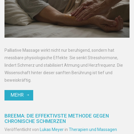
Palliative Massage wirkt nicht nur beruhigend, sondern hat
messbare physiologische Effekte: Sie senkt Stresshormone,
lindert Schmerz und stabilisiert Atmung und Herzfrequenz. Die
Wissenschaft hinter dieser sanften Berührung ist tief und
beweiskräftig.
MEHR
BREEMA: DIE EFFEKTIVSTE METHODE GEGEN
CHRONISCHE SCHMERZEN
Veröffentlicht von
Lukas Meyer
in
Therapien und Massagen